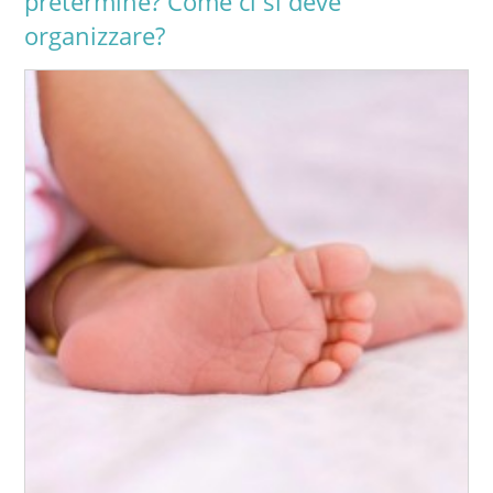
pretermine? Come ci si deve
organizzare?