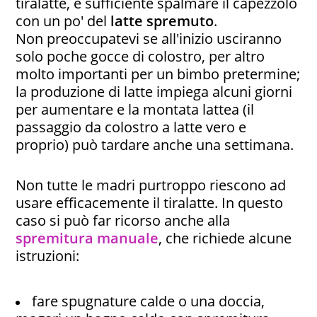
tiralatte, è sufficiente spalmare il capezzolo
con un po' del
latte spremuto
.
Non preoccupatevi se all'inizio usciranno
solo poche gocce di colostro, per altro
molto importanti per un bimbo pretermine;
la produzione di latte impiega alcuni giorni
per aumentare e la montata lattea (il
passaggio da colostro a latte vero e
proprio) può tardare anche una settimana.
Non tutte le madri purtroppo riescono ad
usare efficacemente il tiralatte. In questo
caso si può far ricorso anche alla
spremitura manuale
, che richiede alcune
istruzioni:
fare spugnature calde o una doccia,