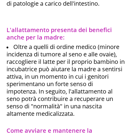
di patologie a carico dell'intestino.
L'allattamento presenta dei benefici
anche per la madre:
Oltre a quelli di ordine medico (minore
incidenza di tumore al seno e alle ovaie),
raccogliere il latte per il proprio bambino in
incubatrice può aiutare la madre a sentirsi
attiva, in un momento in cui i genitori
sperimentano un forte senso di
impotenza. In seguito, l'allattamento al
seno potrà contribuire a recuperare un
senso di "normalità" in una nascita
altamente medicalizzata.
Come avviare e mantenere la