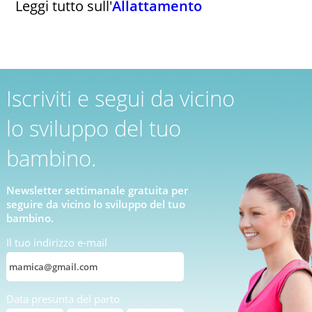
Leggi tutto sull'
Allattamento
Iscriviti e segui da vicino
lo sviluppo del tuo
bambino.
Newsletter settimanale gratuita per
seguire da vicino lo sviluppo del tuo
bambino.
Il tuo indirizzo e-mail
Data presunta del parto