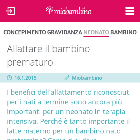
CONCEPIMENTO
GRAVIDANZA
NEONATO
BAMBINO
Allattare il bambino
prematuro
16.1.2015
Miobambino
I benefici dell'allattamento riconosciuti
per i nati a termine sono ancora più
importanti per un neonato in terapia
intensiva. Perché è tanto importante il
latte materno per un bambino nato