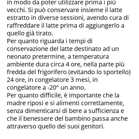
in modo da poter utilizzare prima i più
vecchi. Si può conservare insieme il latte
estratto in diverse sessioni, avendo cura di
raffreddare il latte prima di aggiungerlo a
quello già tirato.
Per quanto riguarda i tempi di
conservazione del latte destinato ad un
neonato pretermine, a temperatura
ambiente dura circa 4 ore, nella parte più
fredda del frigorifero (evitando lo sportello)
24 ore, in congelatore 3 mesi, in
congelatore a -20° un anno.
Per quanto difficile, è importante che la
madre riposi e si alimenti correttamente,
senza dimenticarsi di bere a sufficienza e
che il benessere del bambino passa anche
attraverso quello dei suoi genitori.