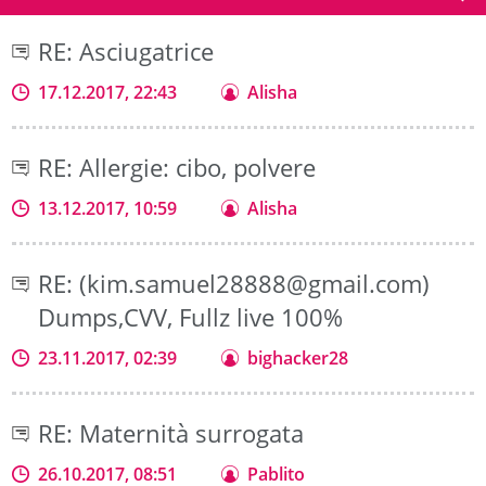
RE: Asciugatrice
17.12.2017, 22:43
Alisha
RE: Allergie: cibo, polvere
13.12.2017, 10:59
Alisha
RE: (kim.samuel28888@gmail.com)
Dumps,CVV, Fullz live 100%
23.11.2017, 02:39
bighacker28
RE: Maternità surrogata
26.10.2017, 08:51
Pablito