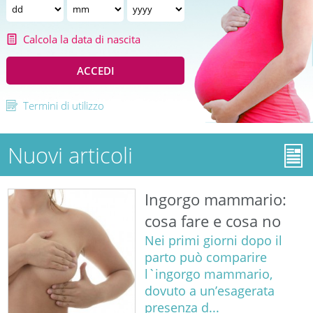
Calcola la data di nascita
ACCEDI
Termini di utilizzo
Nuovi articoli
Ingorgo mammario:
cosa fare e cosa no
Nei primi giorni dopo il
parto può comparire
l`ingorgo mammario,
dovuto a un’esagerata
presenza d...