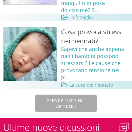
tranquillo in pose
dolcissime? S...
La famiglia
Cosa provoca stress
nei neonati?
Sapevi che anche appena
nati i bambini possono
stressarsi? Le cause che
provocano tensione nei
pi...
La cura del neonato
ELENCA TUTTI GLI
ARTICOLI
Ultime nuove dicussioni