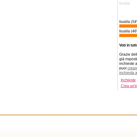
liusiila
liusiila (
5
liusiila (
4
Voti in tut
Grazie dell
già risposto
inchieste a
puoi
crear
inchiesta 
Inchieste
Crea un'i