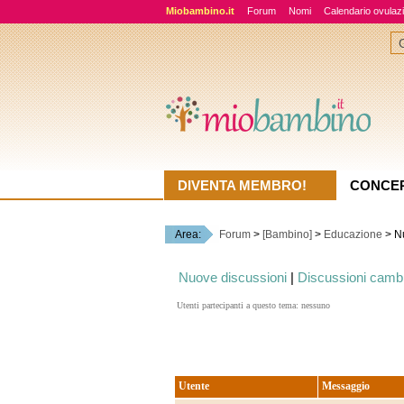
Miobambino.it
Forum
Nomi
Calendario ovulaz
DIVENTA MEMBRO!
CONCE
Area:
Forum
>
[Bambino]
>
Educazione
> Nu
Nuove discussioni
|
Discussioni camb
Utenti partecipanti a questo tema: nessuno
Utente
Messaggio