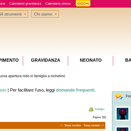
ione
Calendario gravidanza
Calendario cinese
Gli strumenti
Chi siamo
PIMENTO
GRAVIDANZA
NEONATO
B
ova apertura nido in famiglia a nichelino
iate
| Per facilitare l’uso, leggi
domande frequenti
.
Fo
Stampa
Pagina:
[1]
<< Tema vecchio
Tema recente >>