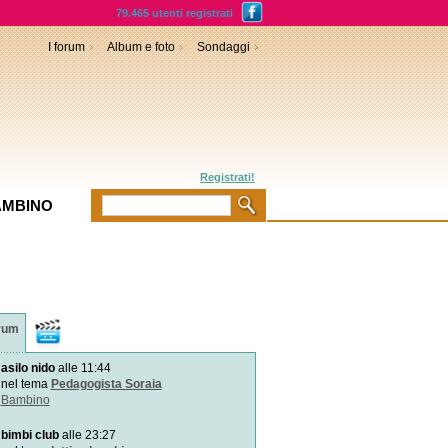
79.465 utenti registrati
I forum
Album e foto
Sondaggi
Registrati!
AMBINO
rum
Video
asilo nido
alle 11:44
Cos`è l`autismo?
L\\`autismo è un disturbo d
nel tema
Pedagogista Soraia
funzione cere
Bambino
bimbi club
alle 23:27
Incidenti: proteggi e soccor