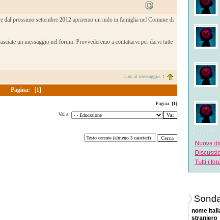
tire dal prossimo settembre 2012 apriremo un nido in famiglia nel Comune di
i lasciate un messaggio nel forum. Provvederemo a contattarvi per darvi tutte
Link al messaggio: 1
Pagina:
[1]
Pagina:
[1]
Vai a:
Nuova di
Discussi
Tutti i fo
Sonda
nome ital
straniero