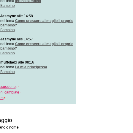
bambino!
nel tema
lettino bambino
Un video fondamentale per
Bambino
proteggere i bambini da
Jasmyne
alle 14:58
5 buoni consigli per parlar
nel tema
Come crescere al meglio il proprio
Questo video spiega come i
bambino?
bambino e quali s
Bambino
La bimba amica dei gorill
Jasmyne
alle 14:57
Un video girato vent`anni f
nel tema
Come crescere al meglio il proprio
su Youtube fa
bambino?
Bambino
SOS morbillo
muffoladx
alle 08:16
Come è necessario comport
nel tema
La mia principessa
morbillo? Si tratta
Bambino
scussione
oni cambiate
rum
ggio
iano o nome