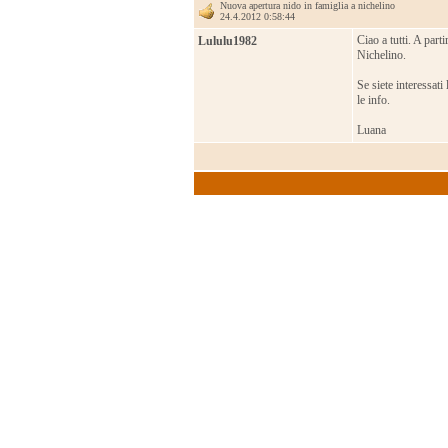
Nuova apertura nido in famiglia a nichelino
24.4.2012 0:58:44
Ciao a tutti. A par
Lululu1982
Nichelino.
Se siete interessat
le info.
Luana