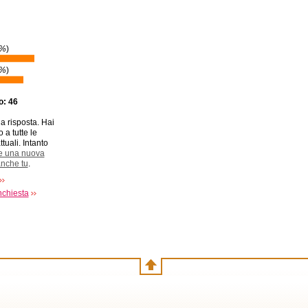
4%
)
6%
)
to: 46
a risposta. Hai
 a tutte le
ttuali. Intanto
e una nuova
anche tu
.
nchiesta