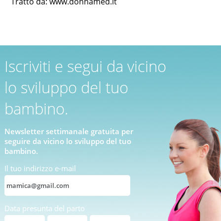
Tratto da: www.donnamed.it
Iscriviti e segui da vicino
lo sviluppo del tuo
bambino.
Newsletter settimanale gratuita per
seguire da vicino lo sviluppo del tuo
bambino.
Il tuo indirizzo e-mail
Data presunta del parto