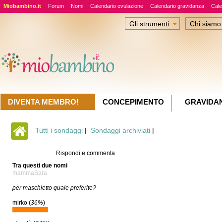
Miobambino.it
Forum
Nomi
Calendario ovulazione
Calendario gravidanza
Cale
Gli strumenti
Chi siamo
DIVENTA MEMBRO!
CONCEPIMENTO
GRAVIDA
Tutti i sondaggi
|
Sondaggi archiviati
|
Rispondi e commenta
Tra questi due nomi
mammaSara
per maschietto quale preferite?
mirko (
36%
)