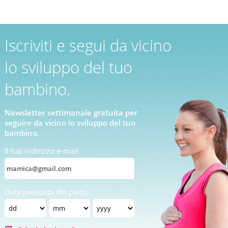
Iscriviti e segui da vicino
lo sviluppo del tuo
bambino.
Newsletter settimanale gratuita per
seguire da vicino lo sviluppo del tuo
bambino.
Il tuo indirizzo e-mail
Data presunta del parto