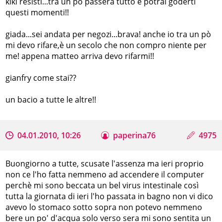
kiki resisti...tra un pò passerà tutto e potrai goderti
questi momenti!!
giada...sei andata per negozi...brava! anche io tra un pò
mi devo rifare,è un secolo che non compro niente per
me! appena matteo arriva devo rifarmi!!
gianfry come stai??
un bacio a tutte le altre!!
04.01.2010, 10:26
paperina76
4975
Buongiorno a tutte, scusate l'assenza ma ieri proprio
non ce l'ho fatta nemmeno ad accendere il computer
perchè mi sono beccata un bel virus intestinale così
tutta la giornata di ieri l'ho passata in bagno non vi dico
avevo lo stomaco sotto sopra non potevo nemmeno
bere un po' d'acqua solo verso sera mi sono sentita un