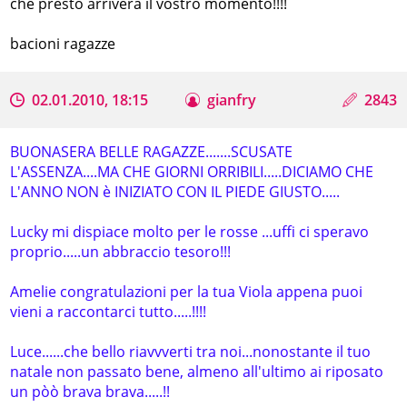
che presto arriverà il vostro momento!!!!
bacioni ragazze
02.01.2010, 18:15
gianfry
2843
BUONASERA BELLE RAGAZZE.......SCUSATE
L'ASSENZA....MA CHE GIORNI ORRIBILI.....DICIAMO CHE
L'ANNO NON è INIZIATO CON IL PIEDE GIUSTO.....
Lucky mi dispiace molto per le rosse ...uffi ci speravo
proprio.....un abbraccio tesoro!!!
Amelie congratulazioni per la tua Viola appena puoi
vieni a raccontarci tutto.....!!!!
Luce......che bello riavvverti tra noi...nonostante il tuo
natale non passato bene, almeno all'ultimo ai riposato
un pòò brava brava.....!!