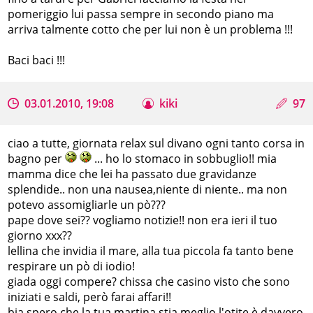
pomeriggio lui passa sempre in secondo piano ma
arriva talmente cotto che per lui non è un problema !!!
Baci baci !!!
03.01.2010, 19:08
kiki
97
ciao a tutte, giornata relax sul divano ogni tanto corsa in
bagno per
... ho lo stomaco in sobbuglio!! mia
mamma dice che lei ha passato due gravidanze
splendide.. non una nausea,niente di niente.. ma non
potevo assomigliarle un pò???
pape dove sei?? vogliamo notizie!! non era ieri il tuo
giorno xxx??
lellina che invidia il mare, alla tua piccola fa tanto bene
respirare un pò di iodio!
giada oggi compere? chissa che casino visto che sono
iniziati e saldi, però farai affari!!
bia spero che la tua martina stia meglio l'otite è davvero