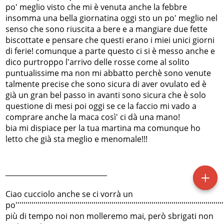
po' meglio visto che mi è venuta anche la febbre
insomma una bella giornatina oggi sto un po' meglio nel
senso che sono riuscita a bere e a mangiare due fette
biscottate e pensare che questi erano i miei unici giorni
di ferie! comunque a parte questo ci si è messo anche e
dico purtroppo l'arrivo delle rosse come al solito
puntualissime ma non mi abbatto perchè sono venute
talmente precise che sono sicura di aver ovulato ed è
già un gran bel passo in avanti sono sicura che è solo
questione di mesi poi oggi se ce la faccio mi vado a
comprare anche la maca così' ci dà una mano!
bia mi dispiace per la tua martina ma comunque ho
letto che già sta meglio e menomale!!!
_____________________________
Ciao cucciolo anche se ci vorrà un
po''''''''''''''''''''''''''''''''''''''''''''''''''''''''''''''''''''''''''''''''''''''''''''''''''''''''
più di tempo noi non molleremo mai, però sbrigati non