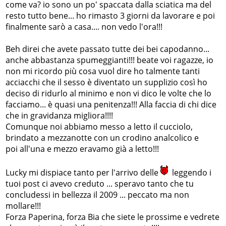
come va? io sono un po' spaccata dalla sciatica ma del
resto tutto bene... ho rimasto 3 giorni da lavorare e poi
finalmente sarò a casa.... non vedo l'ora!!!
Beh direi che avete passato tutte dei bei capodanno...
anche abbastanza spumeggianti!!! beate voi ragazze, io
non mi ricordo più cosa vuol dire ho talmente tanti
acciacchi che il sesso è diventato un supplizio così ho
deciso di ridurlo al minimo e non vi dico le volte che lo
facciamo... è quasi una penitenza!!! Alla faccia di chi dice
che in gravidanza migliora!!!!
Comunque noi abbiamo messo a letto il cucciolo,
brindato a mezzanotte con un crodino analcolico e
poi all'una e mezzo eravamo già a letto!!!
Lucky mi dispiace tanto per l'arrivo delle
leggendo i
tuoi post ci avevo creduto ... speravo tanto che tu
concludessi in bellezza il 2009 ... peccato ma non
mollare!!!
Forza Paperina, forza Bia che siete le prossime e vedrete