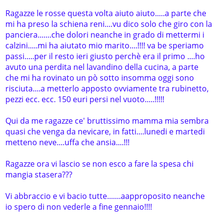
Ragazze le rosse questa volta aiuto aiuto.....a parte che
mi ha preso la schiena reni....vu dico solo che giro con la
panciera.......che dolori neanche in grado di mettermi i
calzini.....mi ha aiutato mio marito....!!!! va be speriamo
passi.....per il resto ieri giusto perchè era il primo ....ho
avuto una perdita nel lavandino della cucina, a parte
che mi ha rovinato un pò sotto insomma oggi sono
risciuta....a metterlo apposto ovviamente tra rubinetto,
pezzi ecc. ecc. 150 euri persi nel vuoto.....!!!!!
Qui da me ragazze ce' bruttissimo mamma mia sembra
quasi che venga da nevicare, in fatti....lunedi e martedi
metteno neve....uffa che ansia....!!!
Ragazze ora vi lascio se non esco a fare la spesa chi
mangia stasera???
Vi abbraccio e vi bacio tutte.......aapproposito neanche
io spero di non vederle a fine gennaio!!!!