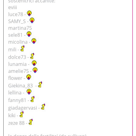
sostenitrici accanite:
eviii
luce78 -
SAMY_S -
martina75
sele81 -
micolina -
mili -
dolce73 -
lunamia -
amelie75 -
flower -
Giekina_83 -
lellina -
fanny81 -
giadagervasi -
kiki -
zeze 88 -