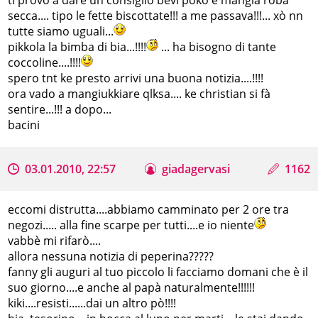
secca.... tipo le fette biscottate!!! a me passava!!!... xò nn
tutte siamo uguali...
pikkola la bimba di bia...!!!!
... ha bisogno di tante
coccoline....!!!!
spero tnt ke presto arrivi una buona notizia....!!!!
ora vado a mangiukkiare qlksa.... ke christian si fà
sentire...!!! a dopo...
bacini
03.01.2010, 22:57
giadagervasi
1162
eccomi distrutta....abbiamo camminato per 2 ore tra
negozi..... alla fine scarpe per tutti....e io niente
vabbè mi rifarò....
allora nessuna notizia di peperina?????
fanny gli auguri al tuo piccolo li facciamo domani che è il
suo giorno....e anche al papà naturalmente!!!!!!
kiki....resisti......dai un altro pò!!!!