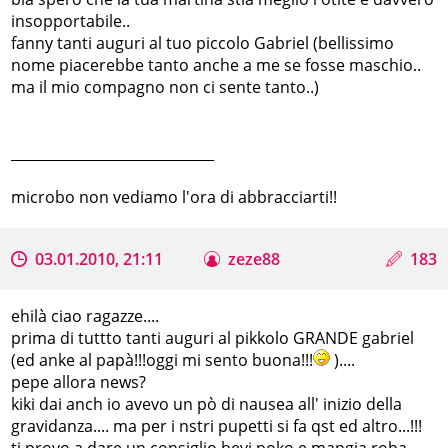
insopportabile..
fanny tanti auguri al tuo piccolo Gabriel (bellissimo
nome piacerebbe tanto anche a me se fosse maschio..
ma il mio compagno non ci sente tanto..)
_____________________________
microbo non vediamo l'ora di abbracciarti!!
03.01.2010, 21:11
zeze88
183
ehilà ciao ragazze....
prima di tuttto tanti auguri al pikkolo GRANDE gabriel
(ed anke al papà!!!oggi mi sento buona!!!
)....
pepe allora news?
kiki dai anch io avevo un pò di nausea all' inizio della
gravidanza.... ma per i nstri pupetti si fa qst ed altro...!!!
ti provo a dare un consiglio bevi poko e mangia roba