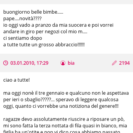
buongiorno belle bimbe.....
pape....novità????
io oggi vado a pranzo da mia suocera e poi vorrei
andare in giro per negozi col mio m....
ci sentiamo dopo
a tutte tutte un grosso abbraccio!!!!!!
03.01.2010, 17:29
bia
2194
ciao a tutte!
ma oggi nonè il tre gennaio e qualcuno non le aspettava
per ieri o sbaglio?????... speravo di leggere qualcosa
oggi, quanto ci vorrebbe una notiziona del genere!!!
ragazze devo assolutamente riuscire a riposare un pò,
mi sono fatta la terza nottata di fila quasi in bianco, mia
figlia ha un'otite e non vi dico cosa abbiamo passato