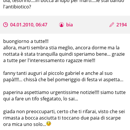
bia, tesorino....in bocca al lupo per marti....le stai dando
l'antibiotico?
04.01.2010, 06:47
bia
2194
buongiorno a tutte!!!
allora, marti sembra stia meglio, ancora dorme ma la
nottata è stata tranquilla quindi speriamo bene... grazie
a tutte per l'interessamento ragazze mie!!!
fanny tanti auguri al piccolo gabriel e anche al suo
papà!!!!... chissà che bel pomeriggio di festa vi aspetta...
paperina aspettiamo urgentissime notizie!!!! siamo tutte
qui a fare un tifo sfegatato, lo sai...
giada non preoccuparti, certo che ti rifarai, visto che sei
rimasta a bocca asciutta ti toccano due paia di scarpe
ora mica uno solo...