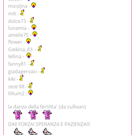
micolina -
mili -
dolce73 -
lunamia -
amelie75 -
flower -
Giekina_83 -
lellina -
fanny81 -
giadagervasi -
kiki -
zeze 88 -
lillium2 -
la danza della fertilita' (da sullivan)
DAI! FORZA! SPERANZA E PAZIENZA!!!