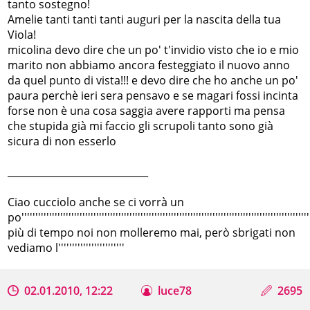
tanto sostegno!
Amelie tanti tanti tanti auguri per la nascita della tua
Viola!
micolina devo dire che un po' t'invidio visto che io e mio
marito non abbiamo ancora festeggiato il nuovo anno
da quel punto di vista!!! e devo dire che ho anche un po'
paura perchè ieri sera pensavo e se magari fossi incinta
forse non è una cosa saggia avere rapporti ma pensa
che stupida già mi faccio gli scrupoli tanto sono già
sicura di non esserlo
_____________________________
Ciao cucciolo anche se ci vorrà un
po''''''''''''''''''''''''''''''''''''''''''''''''''''''''''''''''''''''''''''''''''''''''''''''''''''''''
più di tempo noi non molleremo mai, però sbrigati non
vediamo l''''''''''''''''''''''''
02.01.2010, 12:22
luce78
2695