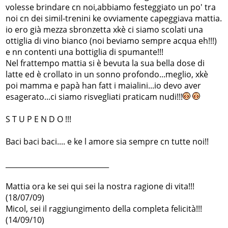
volesse brindare cn noi,abbiamo festeggiato un po' tra
noi cn dei simil-trenini ke ovviamente capeggiava mattia.
io ero già mezza sbronzetta xkè ci siamo scolati una
ottiglia di vino bianco (noi beviamo sempre acqua eh!!!)
e nn contenti una bottiglia di spumante!!!
Nel frattempo mattia si è bevuta la sua bella dose di
latte ed è crollato in un sonno profondo...meglio, xkè
poi mamma e papà han fatt i maialini...io devo aver
esagerato...ci siamo risvegliati praticam nudi!!!
S T U P E N D O !!!
Baci baci baci.... e ke l amore sia sempre cn tutte noi!!
_____________________________
Mattia ora ke sei qui sei la nostra ragione di vita!!!
(18/07/09)
Micol, sei il raggiungimento della completa felicità!!!
(14/09/10)