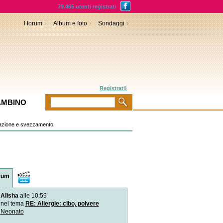
79.465 utenti registrati
I forum
Album e foto
Sondaggi
Registrati!
AMBINO
azione e svezzamento
rum
Video
Alisha
alle 10:59
L`istinto del neonato in c
Subito dopo il parto il neo
nel tema
RE: Allergie: cibo, polvere
sul corpo della
Neonato