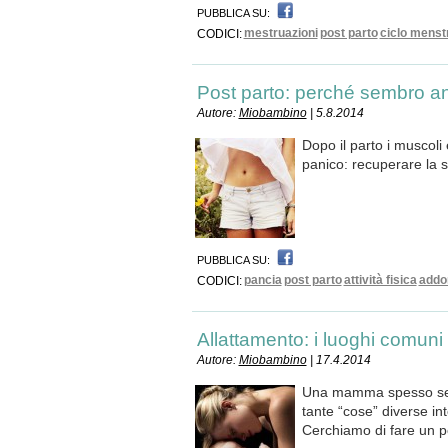
PUBBLICA SU:
mestruazioni
post parto
ciclo menst
CODICI:
Post parto: perché sembro an
Autore:
Miobambino
| 5.8.2014
Dopo il parto i muscoli 
panico: recuperare la s
PUBBLICA SU:
pancia
post parto
attività fisica
addo
CODICI:
Allattamento: i luoghi comuni
Autore:
Miobambino
| 17.4.2014
Una mamma spesso sent
tante “cose” diverse in
Cerchiamo di fare un pò