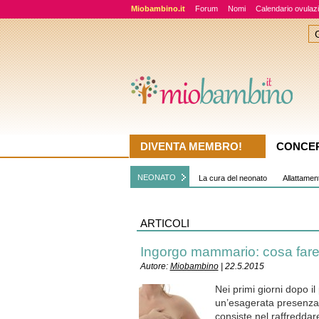
Miobambino.it
Forum
Nomi
Calendario ovulaz
DIVENTA MEMBRO!
CONCE
NEONATO
La cura del neonato
Allattamen
ARTICOLI
Ingorgo mammario: cosa fare
Autore:
Miobambino
| 22.5.2015
Nei primi giorni dopo 
un’esagerata presenza d
consiste nel raffreddar