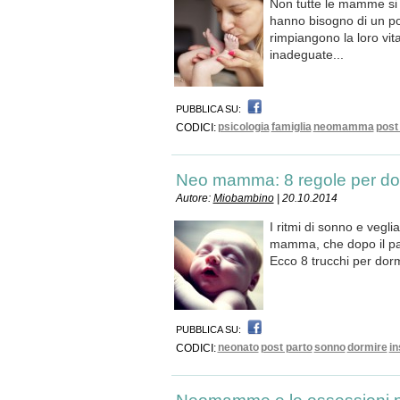
Non tutte le mamme si
hanno bisogno di un po'
rimpiangono la loro vit
inadeguate...
PUBBLICA SU:
psicologia
famiglia
neomamma
post
CODICI:
Neo mamma: 8 regole per dor
Autore:
Miobambino
| 20.10.2014
I ritmi di sonno e vegl
mamma, che dopo il par
Ecco 8 trucchi per dor
PUBBLICA SU:
neonato
post parto
sonno
dormire
in
CODICI: