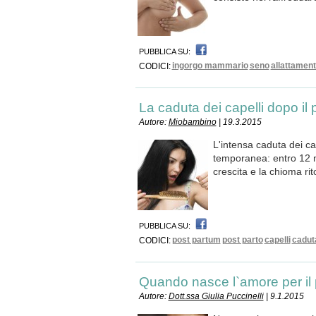
PUBBLICA SU:
ingorgo mammario
seno
allattamen
CODICI:
La caduta dei capelli dopo il 
Autore:
Miobambino
| 19.3.2015
L'intensa caduta dei ca
temporanea: entro 12 me
crescita e la chioma ri
PUBBLICA SU:
post partum
post parto
capelli
caduta
CODICI:
Quando nasce l`amore per il
Autore:
Dott.ssa Giulia Puccinelli
| 9.1.2015