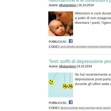
Neomamme e le ossessioni p
Autore:
Miobambino
| 16.10.2014
Attenzioni e cure duran
a patto di non esagerar
diventare i pasti, l’igie
PUBBLICA SU:
psicologia
neonato
mamma
mamma 
CODICI:
Test: soffri di depressione po
Autore:
Miobambino
| 8.10.2014
Se hai recentemente av
depressione post-partum
durante gli ultimi sette 
PUBBLICA SU:
depressione
post partum
post parto
CODICI: