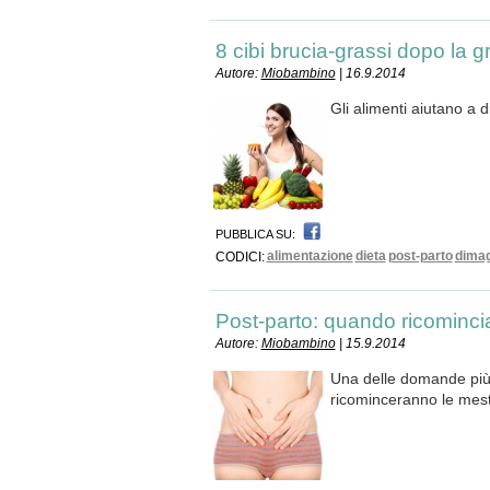
8 cibi brucia-grassi dopo la 
Autore:
Miobambino
| 16.9.2014
Gli alimenti aiutano a 
PUBBLICA SU:
alimentazione
dieta
post-parto
dimag
CODICI:
Post-parto: quando ricominci
Autore:
Miobambino
| 15.9.2014
Una delle domande più 
ricominceranno le mest