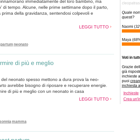
 innamorano immediatamente del loro bambino, ma
cleopatra
 di tempo. Alcune, nelle prime settimane dopo il parto,
Quale nome
a prima della gravidanza, sentendosi colpevoli e
questi?
LEGGI TUTTO
Naomi (
3
Maya (
68
 partum
neonato
Voti in tut
mire di più e meglio
Grazie dell
già risposto
inchieste a
ia del neonato spesso mettono a dura prova la neo-
puoi
crear
to avrebbe bisogno di riposare e recuperare energie.
inchiesta 
mire di più e meglio con un neonato in casa
Inchieste
LEGGI TUTTO
Crea un'i
sonnia
mamma