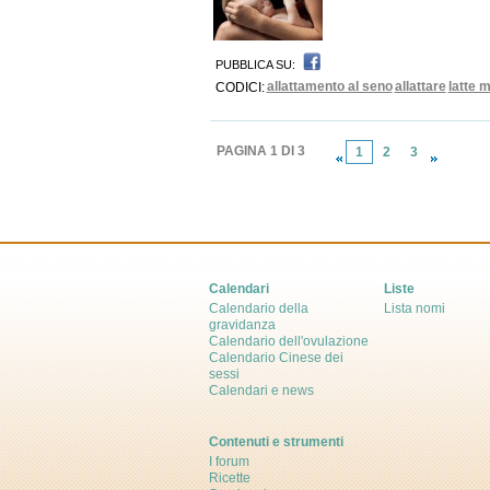
PUBBLICA SU:
allattamento al seno
allattare
latte 
CODICI:
PAGINA 1 DI 3
1
2
3
Calendari
Liste
Calendario della
Lista nomi
gravidanza
Calendario dell'ovulazione
Calendario Cinese dei
sessi
Calendari e news
Contenuti e strumenti
I forum
Ricette