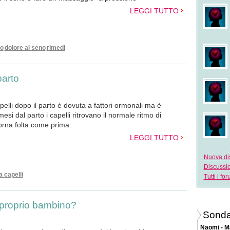
LEGGI TUTTO
to
dolore al seno
rimedi
parto
pelli dopo il parto è dovuta a fattori ormonali ma è
si dal parto i capelli ritrovano il normale ritmo di
torna folta come prima.
LEGGI TUTTO
Nuova di
Discussi
 capelli
Tutti i fo
 proprio bambino?
Sonda
Naomi - M