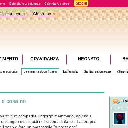
ione
Calendario gravidanza
Calendario cinese
Gli strumenti
Chi siamo
PIMENTO
GRAVIDANZA
NEONATO
B
to e aggiunta
La mamma dopo il parto
La famiglia
Sanita` e sicurezza
Aliment
 e cosa no
Fo
il parto può comparire l'ingorgo mammario, dovuto a
i sangue e di liquidi nel sistema linfatico. La terapia
e il seno e fare un massaggio "a pressione"