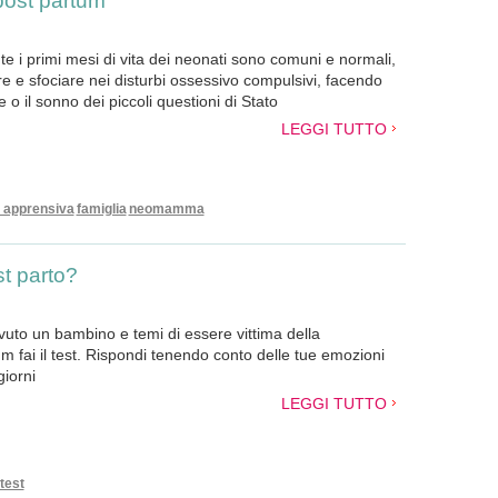
ost partum
te i primi mesi di vita dei neonati sono comuni e normali,
e e sfociare nei disturbi ossessivo compulsivi, facendo
ne o il sonno dei piccoli questioni di Stato
LEGGI TUTTO
apprensiva
famiglia
neomamma
st parto?
uto un bambino e temi di essere vittima della
 fai il test. Rispondi tenendo conto delle tue emozioni
giorni
LEGGI TUTTO
test