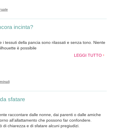
ruale
cora incinta?
e i tessuti della pancia sono rilassati e senza tono. Niente
ilhouette è possibile
LEGGI TUTTO
minali
 da sfatare
e raccontare dalle nonne, dai parenti o dalle amiche
torno all’allattamento che possono far confondere.
 di chiarezza e di sfatare alcuni pregiudizi.