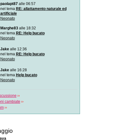
paolapt87
alle 06:57
Video divertenti: la bimb
l`avocado
nel tema
RE: allattamento naturale ed
La piccola Autumn, imboc
artificiale
prova l`avocado pe
Neonato
Come attaccare bene il b
Marghe83
alle 18:32
In questo video la Consule
nel tema
RE: Help bucato
in Allattamento
Neonato
La prima poppata subito d
Jake
alle 12:36
In questo video Martina Ca
nel tema
RE: Help bucato
Consulente Professionale
Neonato
Le manovre salva-vita
Jake
alle 16:28
Il video-tutorial per impara
nel tema
Help bucato
manovre da fare i
Neonato
scussione
oni cambiate
rum
ggio
aya