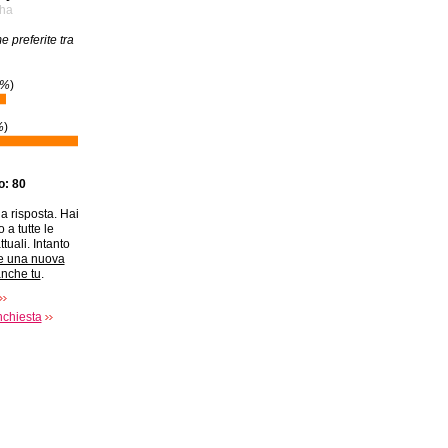
sha
 preferite tra
2%
)
%
)
to: 80
a risposta. Hai
 a tutte le
ttuali. Intanto
e una nuova
anche tu
.
nchiesta