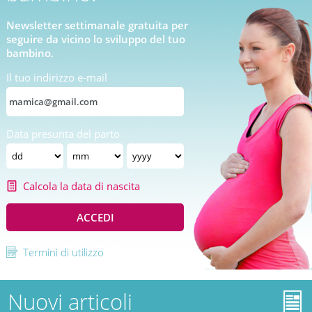
Newsletter settimanale gratuita per
seguire da vicino lo sviluppo del tuo
bambino.
Il tuo indirizzo e-mail
Data presunta del parto
Calcola la data di nascita
ACCEDI
Termini di utilizzo
Nuovi articoli