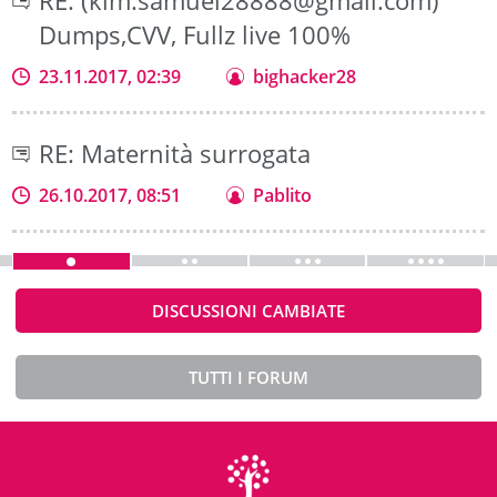
RE: (kim.samuel28888@gmail.com)
Dumps,CVV, Fullz live 100%
23.11.2017, 02:39
bighacker28
RE: Maternità surrogata
26.10.2017, 08:51
Pablito
DISCUSSIONI CAMBIATE
TUTTI I FORUM