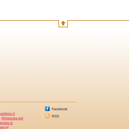
Facebook
ambino.it
RSS
 -
Ringeraja.net
eraja.rs
aja.hr