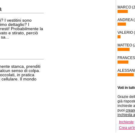
MARCO (
a
? I vestitini sono
ANDREA (
timo dettaglio? I
resti! Probabilmente la
to e stirato, perciò
VALERIO (
sa...
MATTEO (
FRANCES
mente stanca, prenditi
alcun senso di colpa.
ALESSAN
occolati, in pratica
 cellulare. Il mondo
Voti in tut
Grazie dell
già risposto
inchieste a
puoi
crear
inchiesta 
Inchieste
Crea un'i