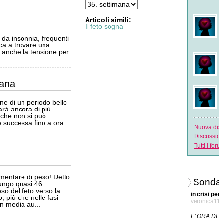
Articoli simili:
Il feto sogna
 da insonnia, frequenti
tica a trovare una
e anche la tensione per
mana
ine di un periodo bello
rà ancora di più.
 che non si può
 successa fino a ora.
Nuova di
Discussi
Tutti i fo
mentare di peso! Detto
Sonda
lungo quasi 46
eso del feto verso la
in crisi pe
, più che nelle fasi
veronica1
n media au...
E' ORA D