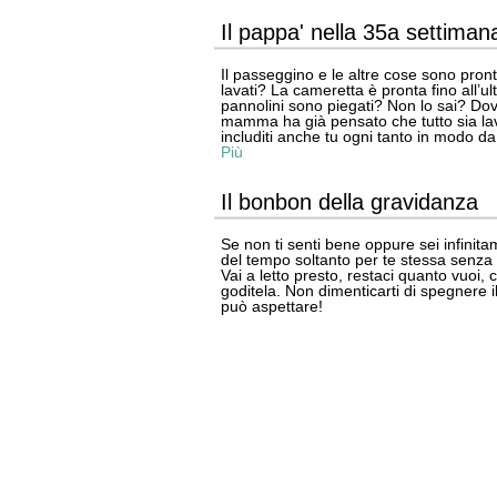
Il pappa' nella 35a settiman
Il passeggino e le altre cose sono pronti
lavati? La cameretta è pronta fino all’ul
pannolini sono piegati? Non lo sai? Dov
mamma ha già pensato che tutto sia lava
includiti anche tu ogni tanto in modo da 
Più
Il bonbon della gravidanza
Se non ti senti bene oppure sei infinita
del tempo soltanto per te stessa senza 
Vai a letto presto, restaci quanto vuoi, c
goditela. Non dimenticarti di spegnere il
può aspettare!