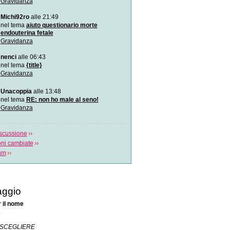
Gravidanza
Il rivolgimento manuale de
Il rivolgimento per manovre
Michi92ro
alle 21:49
podalico ha u
nel tema
aiuto questionario morte
endouterina fetale
Come avviene un parto c
Gravidanza
Il video spiega cosa succe
parto cesareo e in q
nenci
alle 06:43
nel tema
{title}
Reportage dal pancione
Gravidanza
Le fasi di sviluppo della vit
concepimento alla nascita
Unacoppia
alle 13:48
nel tema
RE: non ho male al seno!
Gravidanza
scussione
oni cambiate
rum
ggio
r il nome
1
I SCEGLIERE