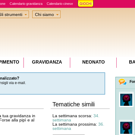
ione
Calendario gravidanza
Calendario cinese
Gli strumenti
Chi siamo
PIMENTO
GRAVIDANZA
NEONATO
B
onalizzato?
Fo
sigli via e-mail.
Tematiche simili
a tua gravidanza in
La settimana scorsa:
34.
orse alla pipì e al
settimana
La settimana prossima:
36.
settimana