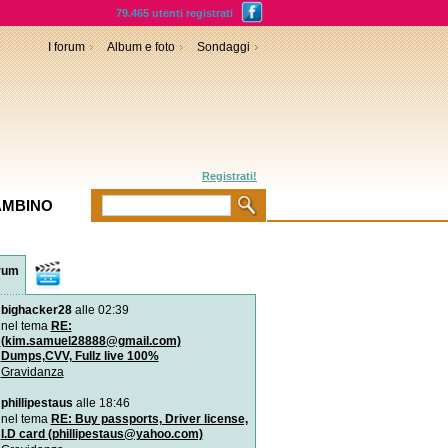
79.465 utenti registrati
I forum
Album e foto
Sondaggi
Registrati!
AMBINO
rum
Video
bighacker28
alle 02:39
Diagnosi prenatale: l`amn
genomica
nel tema
RE:
È una nuova tecnica di s
(kim.samuel28888@gmail.com)
rapido del Dna applica
Dumps,CVV, Fullz live 100%
Gravidanza
Si può fare l`amore in gr
Il sesso in gravidanza: co
phillipestaus
alle 18:46
quando? Lo spiega Ales
nel tema
RE: Buy passports, Driver license,
I.D card (phillipestaus@yahoo.com)