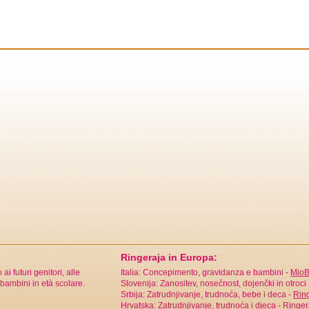
Ringeraja in Europa:
i futuri genitori, alle
Italia: Concepimento, gravidanza e bambini -
MioB
bambini in età scolare.
Slovenija: Zanositev, nosečnost, dojenčki in otroci
Srbija: Zatrudnjivanje, trudnoća, bebe i deca -
Ring
Hrvatska: Zatrudnjivanje, trudnoća i djeca -
Ringer