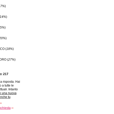
17%
)
14%
)
5%
)
20%
)
CO (
18%
)
DRO (
27%
)
to: 217
a risposta. Hai
 a tutte le
ttuali. Intanto
e una nuova
anche tu
.
nchiesta