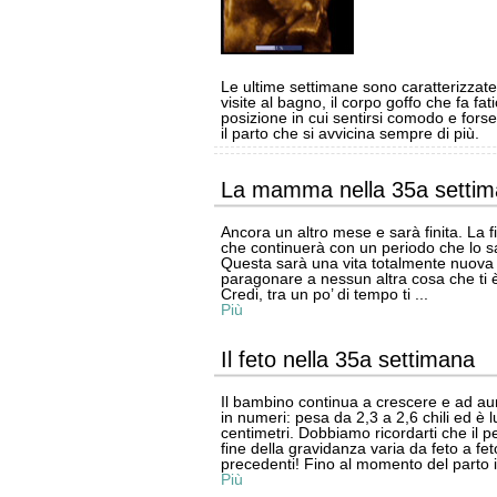
Le ultime settimane sono caratterizzate
visite al bagno, il corpo goffo che fa fa
posizione in cui sentirsi comodo e fors
il parto che si avvicina sempre di più.
La mamma nella 35a setti
Ancora un altro mese e sarà finita. La f
che continuerà con un periodo che lo sa
Questa sarà una vita totalmente nuova
paragonare a nessun altra cosa che ti è
Credi, tra un po’ di tempo ti ...
Più
Il feto nella 35a settimana
Il bambino continua a crescere e ad au
in numeri: pesa da 2,3 a 2,6 chili ed è 
centimetri. Dobbiamo ricordarti che il p
fine della gravidanza varia da feto a feto
precedenti! Fino al momento del parto i
Più