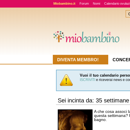
Miobambino.it
Forum
Nomi
Calendario ovulaz
DIVENTA MEMBRO!
CONCE
Vuoi il tuo calendario pers
ISCRIVITI
e riceverai news e con
Sei incinta da: 35 settimane
A che cosa associ l
questa settimana? F
bagno.