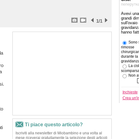
пеперутк
Avevi una 
grandi di
1
/1
sull'ovaio
gravidanz
hanno fat
Sono s
rimosse
chirurgic
la
durante la
gravidanza
ro
La cist
scomparsa
a
Non av
si.
Inchieste
Crea un'i
to
ti