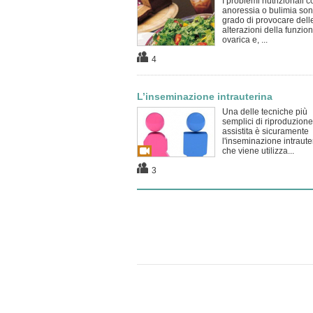
I problemi nutrizionali 
anoressia o bulimia son
grado di provocare dell
alterazioni della funzio
ovarica e, ...
4
L’inseminazione intrauterina
Una delle tecniche più
semplici di riproduzione
assistita è sicuramente
l'inseminazione intraute
che viene utilizza...
3