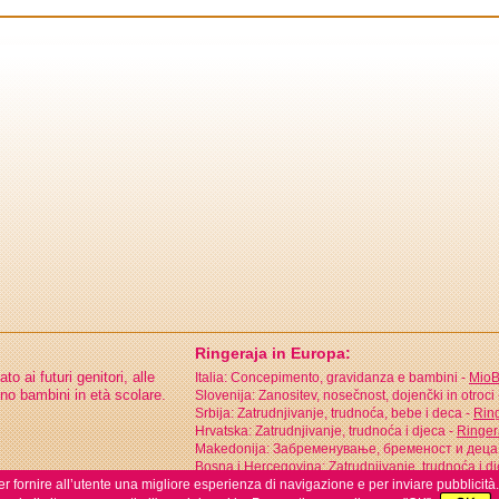
Ringeraja in Europa:
 ai futuri genitori, alle
Italia: Concepimento, gravidanza e bambini -
MioB
no bambini in età scolare.
Slovenija: Zanositev, nosečnost, dojenčki in otroci
Srbija: Zatrudnjivanje, trudnoća, bebe i deca -
Ring
Hrvatska: Zatrudnjivanje, trudnoća i djeca -
Ringer
Makedonija: Забременување, бременост и деца
Bosna i Hercegovina: Zatrudnjivanje, trudnoća i d
er fornire all’utente una migliore esperienza di navigazione e per inviare pubblicità.