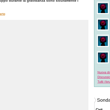
iluppo durante la gravidanza sono sicuramente i
arto
Nuova di
Discussi
Tutti i fo
Sonda
Cisti.