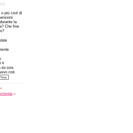
а16
o più cisti di
mensioni
 durante la
a? Che fine
to?
tate
amente
.
i è
 da sola.
evo cisti.
nchiesta