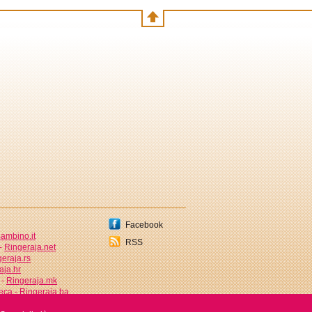
Facebook
ambino.it
RSS
 -
Ringeraja.net
eraja.rs
aja.hr
 -
Ringeraja.mk
jeca -
Ringeraja.ba