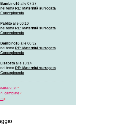
Bambino16
alle 07:27
Sterilità di coppia: quand
maschile
nel tema
RE: Maternità surrogata
Quando possiamo dire che
Concepimento
\\\"sterile\\\"? Se il
Pablito
alle 06:16
L`infertilità della coppia
nel tema
RE: Maternità surrogata
Quando una coppia non ri
Concepimento
bambini le ragioni pos
Bambino16
alle 00:32
nel tema
RE: Maternità surrogata
Concepimento
Lisabeth
alle 18:14
nel tema
RE: Maternità surrogata
Concepimento
scussione
oni cambiate
rum
ggio