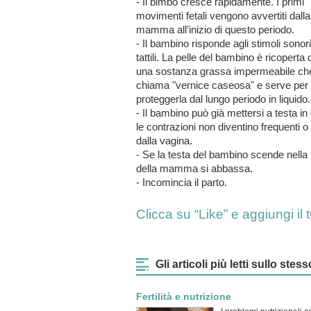
- Il bimbo cresce rapidamente. I primi
movimenti fetali vengono avvertiti dalla
mamma all’inizio di questo periodo.
- Il bambino risponde agli stimoli sonori
tattili. La pelle del bambino è ricoperta 
una sostanza grassa impermeabile che
chiama "vernice caseosa" e serve per
proteggerla dal lungo periodo in liquido.
- Il bambino può già mettersi a testa in
le contrazioni non diventino frequenti o
dalla vagina.
- Se la testa del bambino scende nella 
della mamma si abbassa.
- Incomincia il parto.
Clicca su “Like” e aggiungi i
Gli articoli più letti sullo st
Fertilità e nutrizione