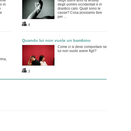
come
Negli ultimi anni la fertilità
o in
degli uomini occidentali è in
e
drastico calo. Quali sono le
ne
cause? Cosa possiamo fare
per ...
4
Quando lui non vuole un bambino
Come ci si deve comportare se
lui non vuole avere figli?
rina,
3