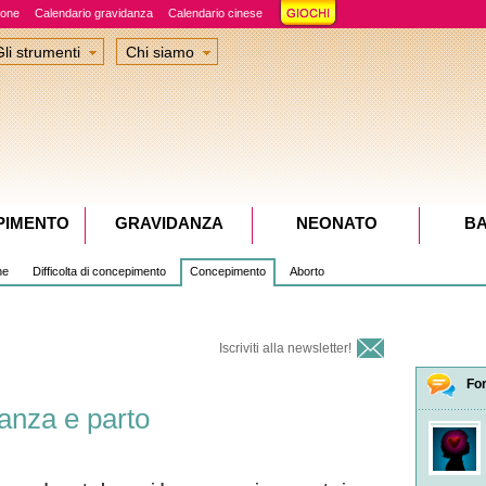
ione
Calendario gravidanza
Calendario cinese
Gli strumenti
Chi siamo
PIMENTO
GRAVIDANZA
NEONATO
B
ne
Difficolta di concepimento
Concepimento
Aborto
Iscriviti alla newsletter!
Fo
anza e parto