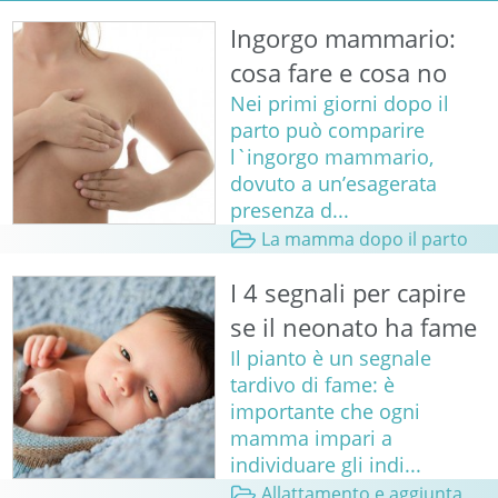
Ingorgo mammario:
cosa fare e cosa no
Nei primi giorni dopo il
parto può comparire
l`ingorgo mammario,
dovuto a un’esagerata
presenza d...
La mamma dopo il parto
I 4 segnali per capire
se il neonato ha fame
Il pianto è un segnale
tardivo di fame: è
importante che ogni
mamma impari a
individuare gli indi...
Allattamento e aggiunta