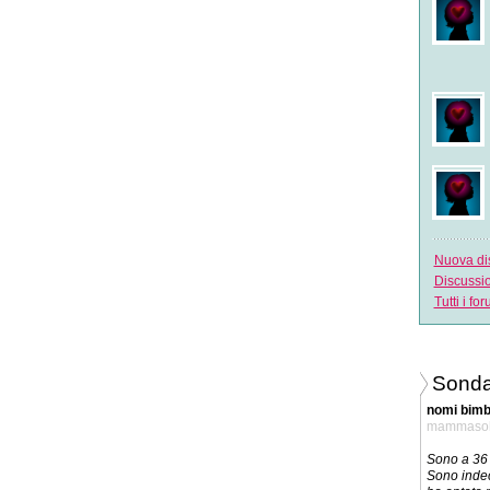
Nuova di
Discussi
Tutti i fo
Sonda
nomi bim
mammaso
Sono a 36 
Sono indec