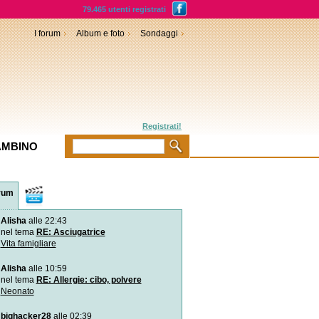
79.465 utenti registrati
I forum
Album e foto
Sondaggi
Registrati!
AMBINO
rum
Video
Alisha
alle 22:43
L`istinto del neonato in c
Subito dopo il parto il neo
nel tema
RE: Asciugatrice
sul corpo della
Vita famigliare
Alisha
alle 10:59
Video divertenti: la bimb
l`avocado
nel tema
RE: Allergie: cibo, polvere
La piccola Autumn, imboc
Neonato
prova l`avocado pe
bighacker28
alle 02:39