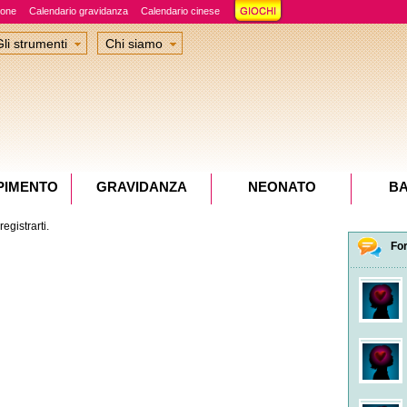
ione
Calendario gravidanza
Calendario cinese
Gli strumenti
Chi siamo
PIMENTO
GRAVIDANZA
NEONATO
B
egistrarti.
Fo