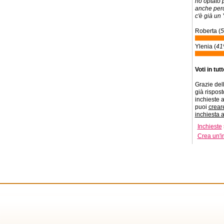
ho optato p
anche perc
c'è già un 
Roberta (
Ylenia (
4
Voti in tut
Grazie dell
già risposto
inchieste a
puoi
crear
inchiesta 
Inchieste
Crea un'i