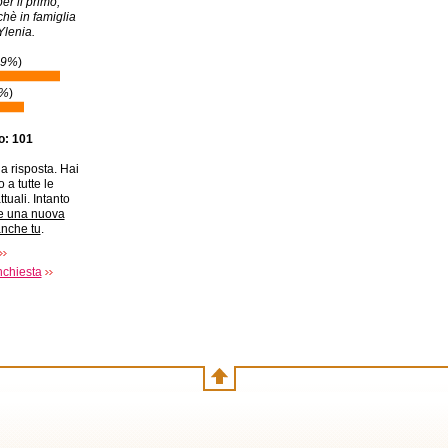
er il primo,
hè in famiglia
Ylenia.
59%
)
1%
)
to: 101
a risposta. Hai
 a tutte le
ttuali. Intanto
e una nuova
anche tu
.
nchiesta