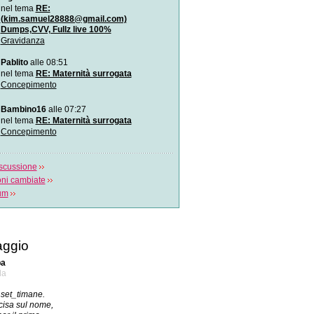
Diagnosi prenatale: l`amn
nel tema
RE:
genomica
(kim.samuel28888@gmail.com)
È una nuova tecnica di s
Dumps,CVV, Fullz live 100%
rapido del Dna applica
Gravidanza
Si può fare l`amore in gr
Pablito
alle 08:51
Il sesso in gravidanza: co
nel tema
RE: Maternità surrogata
quando? Lo spiega Ales
Concepimento
Cos`è l`autismo?
Bambino16
alle 07:27
L\\`autismo è un disturbo d
nel tema
RE: Maternità surrogata
funzione cere
Concepimento
scussione
oni cambiate
rum
ggio
ba
la
set_timane.
isa sul nome,