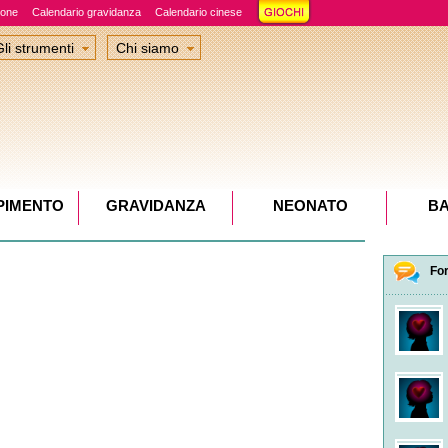
ione
Calendario gravidanza
Calendario cinese
Gli strumenti
Chi siamo
PIMENTO
GRAVIDANZA
NEONATO
B
Fo