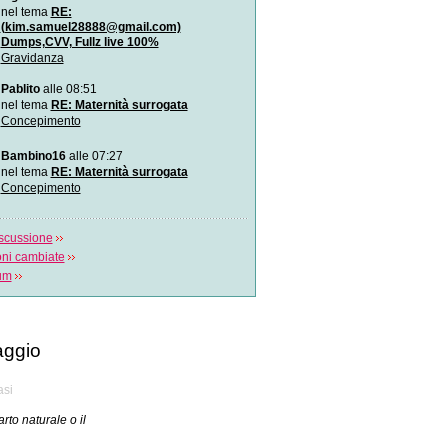
Diagnosi prenatale: l`amn
nel tema
RE:
genomica
(kim.samuel28888@gmail.com)
È una nuova tecnica di s
Dumps,CVV, Fullz live 100%
rapido del Dna applica
Gravidanza
Si può fare l`amore in gr
Pablito
alle 08:51
Il sesso in gravidanza: co
nel tema
RE: Maternità surrogata
quando? Lo spiega Ales
Concepimento
Cos`è l`autismo?
Bambino16
alle 07:27
L\\`autismo è un disturbo d
nel tema
RE: Maternità surrogata
funzione cere
Concepimento
scussione
oni cambiate
rum
ggio
asi
arto naturale o il