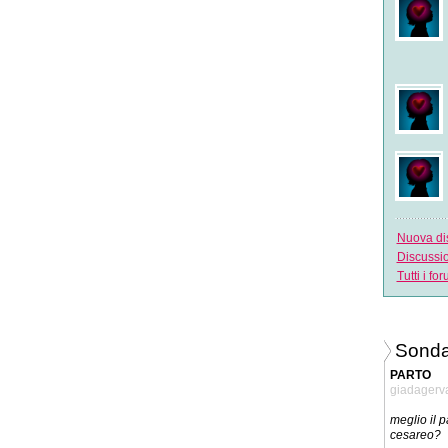
Nuova di
Discussi
Tutti i fo
Sonda
PARTO
giadagerv
meglio il p
cesareo?