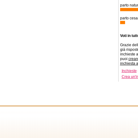
parto natur
parto cesa
Voti in tut
Grazie dell
già risposto
inchieste a
puoi
crear
inchiesta 
Inchieste
Crea un'i