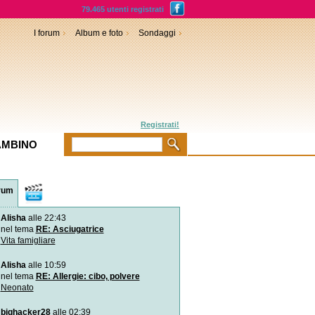
79.465 utenti registrati
I forum
Album e foto
Sondaggi
Registrati!
AMBINO
rum
Video
Alisha
alle 22:43
L`istinto del neonato in c
Subito dopo il parto il neo
nel tema
RE: Asciugatrice
sul corpo della
Vita famigliare
Alisha
alle 10:59
Video divertenti: la bimb
l`avocado
nel tema
RE: Allergie: cibo, polvere
La piccola Autumn, imboc
Neonato
prova l`avocado pe
bighacker28
alle 02:39