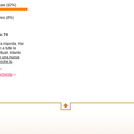
ale (
92%
)
reo (
8%
)
to: 74
a risposta. Hai
 a tutte le
ttuali. Intanto
e una nuova
anche tu
.
nchiesta