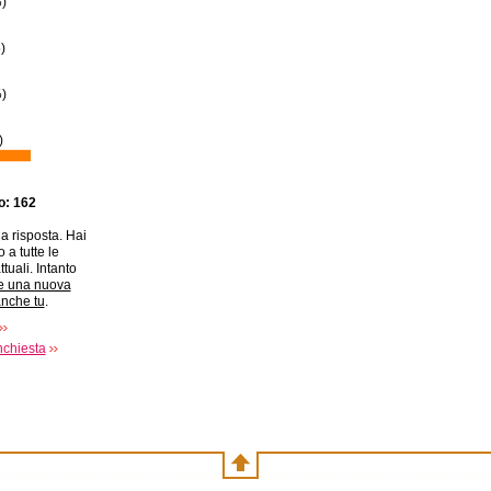
%
)
%
)
%
)
)
to: 162
a risposta. Hai
 a tutte le
ttuali. Intanto
e una nuova
anche tu
.
nchiesta