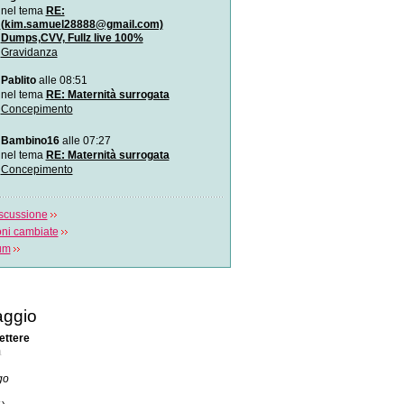
Diagnosi prenatale: l`amn
nel tema
RE:
genomica
(kim.samuel28888@gmail.com)
È una nuova tecnica di s
Dumps,CVV, Fullz live 100%
rapido del Dna applica
Gravidanza
Si può fare l`amore in gr
Pablito
alle 08:51
Il sesso in gravidanza: co
nel tema
RE: Maternità surrogata
quando? Lo spiega Ales
Concepimento
Cos`è l`autismo?
Bambino16
alle 07:27
L\\`autismo è un disturbo d
nel tema
RE: Maternità surrogata
funzione cere
Concepimento
scussione
oni cambiate
rum
ggio
lettere
a
go