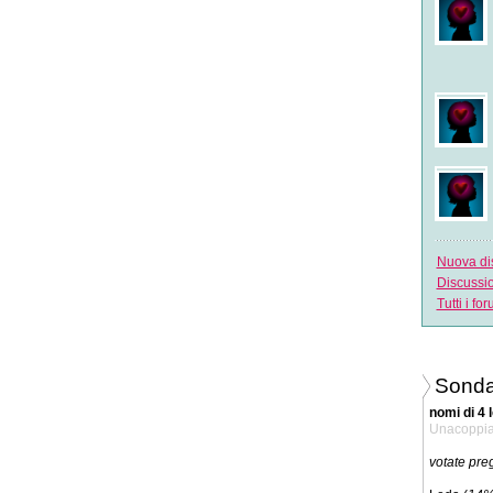
Nuova di
Discussi
Tutti i fo
Sonda
nomi di 4 
Unacoppi
votate pre