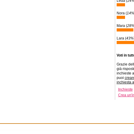
Leda (
14
Nora (
14
Mara (
28
Lara (
43%
Voti in tut
Grazie dell
già risposto
inchieste a
puoi
crear
inchiesta 
Inchieste
Crea un'i