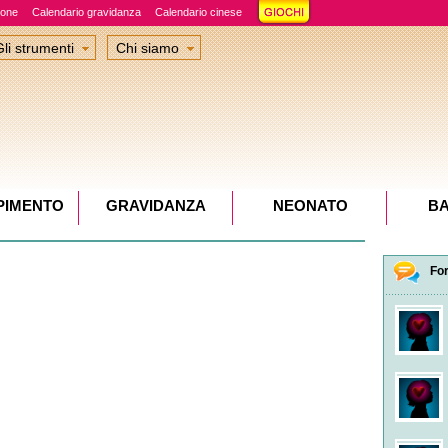
ione
Calendario gravidanza
Calendario cinese
Gli strumenti
Chi siamo
PIMENTO
GRAVIDANZA
NEONATO
B
Fo