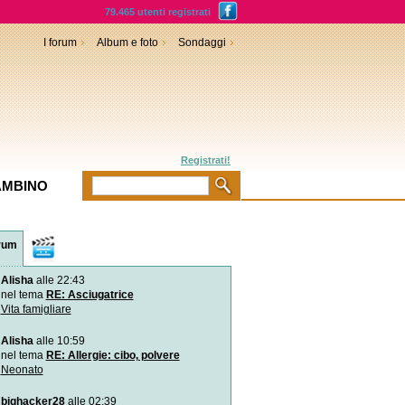
79.465 utenti registrati
I forum
Album e foto
Sondaggi
Registrati!
AMBINO
rum
Video
Alisha
alle 22:43
L`istinto del neonato in c
Subito dopo il parto il neo
nel tema
RE: Asciugatrice
sul corpo della
Vita famigliare
Alisha
alle 10:59
Video divertenti: la bimb
l`avocado
nel tema
RE: Allergie: cibo, polvere
La piccola Autumn, imboc
Neonato
prova l`avocado pe
bighacker28
alle 02:39