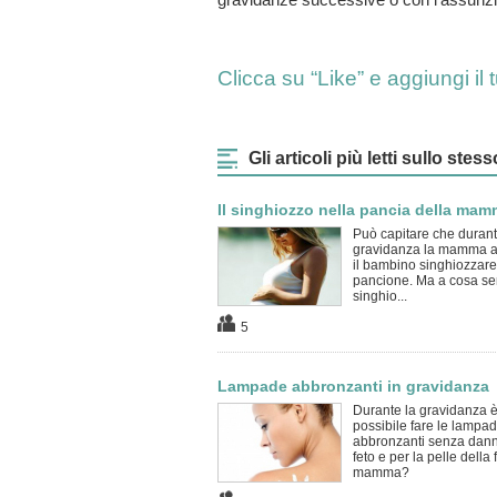
Clicca su “Like” e aggiungi i
Gli articoli più letti sullo st
Il singhiozzo nella pancia della ma
Può capitare che durant
gravidanza la mamma a
il bambino singhiozzare
pancione. Ma a cosa ser
singhio...
5
Lampade abbronzanti in gravidanza
Durante la gravidanza 
possibile fare le lampa
abbronzanti senza danni
feto e per la pelle della 
mamma?