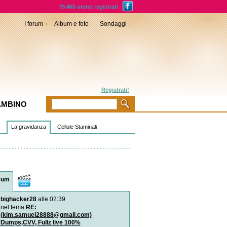
79.465 utenti registrati
I forum
Album e foto
Sondaggi
Registrati!
AMBINO
La gravidanza
Cellule Staminali
rum
Video
bighacker28
alle 02:39
Diagnosi prenatale: l`amn
genomica
nel tema
RE:
È una nuova tecnica di s
(kim.samuel28888@gmail.com)
rapido del Dna applica
Dumps,CVV, Fullz live 100%