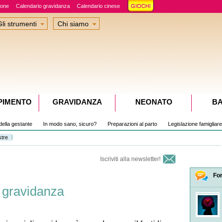
ione
Calendario gravidanza
Calendario cinese
Gli strumenti
Chi siamo
PIMENTO
GRAVIDANZA
NEONATO
B
della gestante
In modo sano, sicuro?
Preparazioni al parto
Legislazione famigliare
stre
Iscriviti alla newsletter!
Fo
in gravidanza