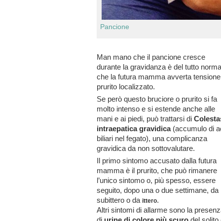
Pancione
Man mano che il pancione cresce
durante la gravidanza è del tutto norma
che la futura mamma avverta tensione
prurito localizzato.
Se però questo bruciore o prurito si fa
molto intenso e si estende anche alle
mani e ai piedi, può trattarsi di
Colesta
intraepatica gravidica
(accumulo di ac
biliari nel fegato),
una complicanza
gravidica da non sottovalutare.
Il primo sintomo accusato dalla futura
mamma è il prurito, che può rimanere
l’unico sintomo o, più spesso, essere
seguito, dopo una o due settimane, da
subittero o da
.
ittero
Altri sintomi di allarme sono la presen
di
urine di colore più scuro
del solito