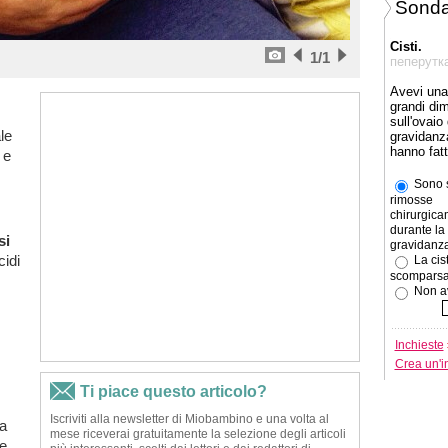
Sonda
Cisti.
1
/1
пеперутк
Avevi una 
grandi di
sull'ovaio
le
gravidanz
hanno fat
 e
Sono s
rimosse
chirurgic
durante la
si
gravidanza
idi
La cist
scomparsa
Non av
Inchieste
Crea un'i
za
 e