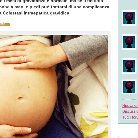
e i mesi di gravidanza è normale, ma se il fastidio
nche a mani e piedi può trattarsi di una complicanza
a Colestasi intraepatica gravidica
cione
Nuova di
Discussi
Tutti i fo