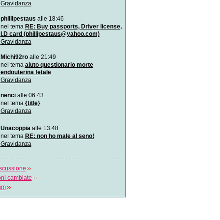
Gravidanza
Si può fare l`amore in gr
Il sesso in gravidanza: co
phillipestaus
alle 18:46
quando? Lo spiega Ales
nel tema
RE: Buy passports, Driver license,
I.D card (phillipestaus@yahoo.com)
Gravidanza
Il rivolgimento manuale de
Il rivolgimento per manovre
Michi92ro
alle 21:49
podalico ha u
nel tema
aiuto questionario morte
endouterina fetale
Come avviene un parto c
Gravidanza
Il video spiega cosa succe
parto cesareo e in q
nenci
alle 06:43
nel tema
{title}
Reportage dal pancione
Gravidanza
Le fasi di sviluppo della vit
concepimento alla nascita
Unacoppia
alle 13:48
nel tema
RE: non ho male al seno!
Gravidanza
scussione
oni cambiate
rum