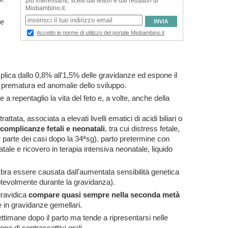
ne
plica dallo 0,8% all'1,5% delle gravidanze ed espone il
a prematura ed anomalie dello sviluppo.
 repentaglio la vita del feto e, a volte, anche della
ttata, associata a elevati livelli ematici di acidi biliari o
complicanze fetali e neonatali
, tra cui distress fetale,
 parte dei casi dopo la 34ªsg), parto pretermine con
ale e ricovero in terapia intensiva neonatale, liquido
mbra essere causata dall'aumentata sensibilità genetica
notevolmente durante la gravidanza).
gravidica
compare quasi sempre nella seconda metà
 in gravidanze gemellari.
timane dopo il parto ma tende a ripresentarsi nelle
e di contraccettivi orali.