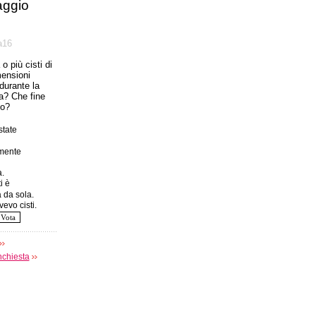
ggio
а16
o più cisti di
mensioni
 durante la
a? Che fine
to?
tate
amente
.
i è
 da sola.
evo cisti.
nchiesta