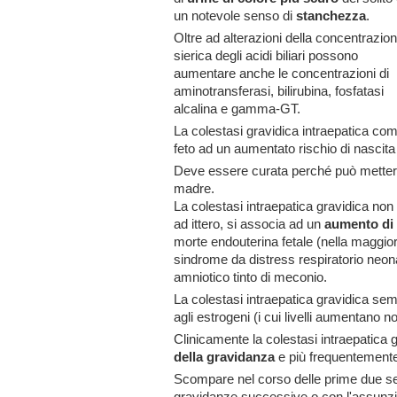
un notevole senso di
stanchezza
.
Oltre ad alterazioni della concentrazio
sierica degli acidi biliari possono
aumentare anche le concentrazioni di
aminotransferasi, bilirubina, fosfatasi
alcalina e gamma-GT.
La colestasi gravidica intraepatica com
feto ad un aumentato rischio di nascit
Deve essere curata perché può mettere a
madre.
La colestasi intraepatica gravidica non tra
ad ittero, si associa ad un
aumento di 
morte endouterina fetale (nella maggior
sindrome da distress respiratorio neonat
amniotico tinto di meconio.
La colestasi intraepatica gravidica se
agli estrogeni (i cui livelli aumentano 
Clinicamente la colestasi intraepatica 
della gravidanza
e più frequentemente
Scompare nel corso delle prime due set
gravidanze successive o con l'assunzion