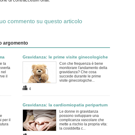
l tuo commento su questo articolo
esso argomento
mma
Gravidanza: le prime visite ginecologiche
e la
Con che frequenza è bene
vverta
monitorare l'andamento della
 nel
gravidanza? Che cosa
ve il
succede durante le prime
visite ginecologiche...
4
Gravidanza: la cardiomiopatia peripartum
è
Le donne in gravidanza
de
possono sviluppare una
 per il
complicanza vascolare che
futura
mette a rischio la propria vita:
la cosiddetta c...