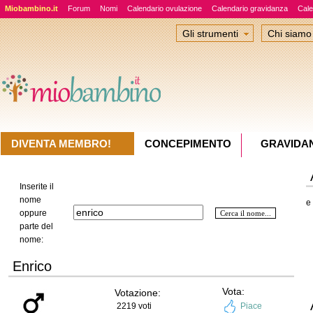
Miobambino.it
Forum
Nomi
Calendario ovulazione
Calendario gravidanza
Cale
Gli strumenti
Chi siamo
DIVENTA MEMBRO!
CONCEPIMENTO
GRAVIDA
Inserite il
nome
e
oppure
parte del
nome:
Enrico
Vota:
Votazione:
2219 voti
Piace