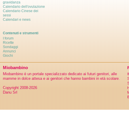
gravidanza
Calendario dell'ovulazione
Calendario Cinese dei
sessi
Calendari e news
Contenuti e strumenti
I forum
Ricette
Sondaggi
Annunci
Giochi
Miobambino
Miobambino è un portale specializzato dedicato ai futuri genitori, alle
I
mamme in dolce attesa e ai genitori che hanno bambini in età scolare.
S
S
Copyright 2008-2026
H
Danu Srl
B