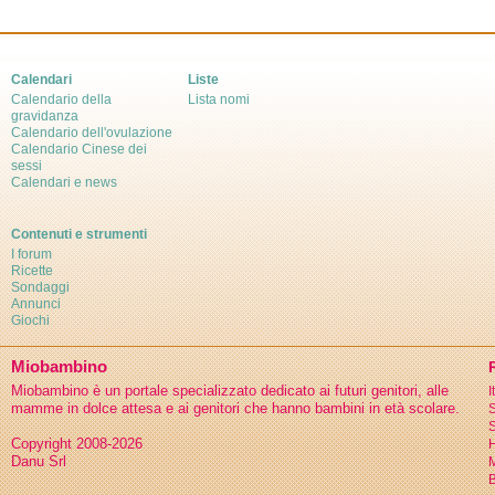
Calendari
Liste
Calendario della
Lista nomi
gravidanza
Calendario dell'ovulazione
Calendario Cinese dei
sessi
Calendari e news
Contenuti e strumenti
I forum
Ricette
Sondaggi
Annunci
Giochi
Miobambino
Miobambino è un portale specializzato dedicato ai futuri genitori, alle
I
mamme in dolce attesa e ai genitori che hanno bambini in età scolare.
S
S
Copyright 2008-2026
H
Danu Srl
B