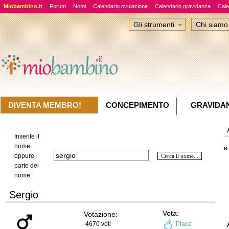
Miobambino.it
Forum
Nomi
Calendario ovulazione
Calendario gravidanza
Cale
Gli strumenti
Chi siamo
DIVENTA MEMBRO!
CONCEPIMENTO
GRAVIDA
Inserite il
nome
e
oppure
parte del
nome:
Sergio
Vota:
Votazione:
4670 voti
Piace