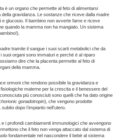
a è un organo che permette al feto di alimentarsi
ta della gravidanza. Le sostanze che riceve dalla madre
i e glucosio. Il bambino non avverte fame e riceve
nche quando la mamma non ha mangiato. Un sistema
bambino!).
a madre tramite il sangue i suoi scarti metabolici che da
 i suoi organi sono immaturi e perché è al riparo
Possiamo dire che la placenta permette al feto di
i organi della mamma.
duce ormoni che rendono possibile la gravidanza e
fisiologiche materne per la crescita e il benessere del
conosciuta più conosciuti sono quelli che ha dato origine
horionic gonadotropin
), che vengono prodotte
, subito dopo l'impianto nell'utero.
ta e i profondi cambiamenti immun
ologici che avvengono
mettono che il feto non venga attaccato dal sistema di
uolo fondamentale nel nascondere il bebè al sistema