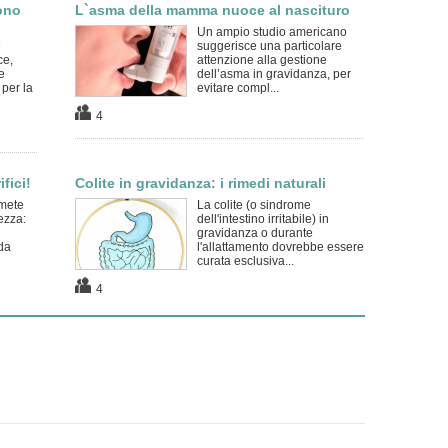
sono
L`asma della mamma nuoce al nascituro
Un ampio studio americano
è
suggerisce una particolare
ce,
attenzione alla gestione
e
dell’asma in gravidanza, per
 per la
evitare compl...
4
fici!
Colite in gravidanza: i rimedi naturali
mete
La colite (o sindrome
ezza:
dell'intestino irritabile) in
gravidanza o durante
da
l'allattamento dovrebbe essere
curata esclusiva...
4