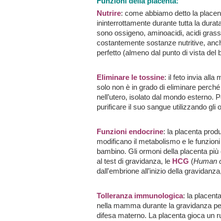
Funzioni della placenta:
Nutrire
: come abbiamo detto la placent
ininterrottamente durante tutta la dura
sono ossigeno, aminoacidi, acidi grass
costantemente sostanze nutritive, a
perfetto (almeno dal punto di vista del 
Eliminare le tossine
: il feto invia all
solo non è in grado di eliminare perché
nell’utero, isolato dal mondo esterno. 
purificare il suo sangue utilizzando gl
Funzioni endocrine
: la placenta pro
modificano il metabolismo e le funzioni 
bambino. Gli ormoni della placenta più 
al test di gravidanza, le
HCG
(
Human c
dall'embrione all’inizio della gravidanza
Tolleranza immunologica
: la placen
nella mamma durante la gravidanza per
difesa materno. La placenta gioca un r