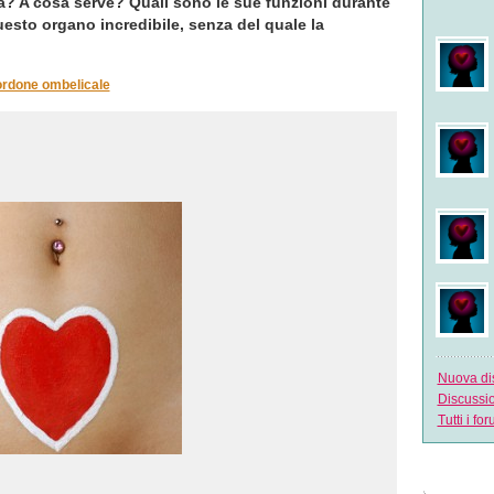
a? A cosa serve? Quali sono le sue funzioni durante
sto organo incredibile, senza del quale la
rdone ombelicale
Nuova di
Discussi
Tutti i fo