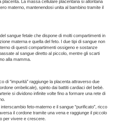
 placenta. La massa cellulare placentaria si allontana
’utero materno, mantenendosi unita al bambino tramite il
del sangue fetale che dispone di molti compartimenti in
azione materna e quella del feto. I due tipi di sangue non
’interno di questi compartimenti ossigeno e sostanze
ssate al sangue diretto al piccolo, mentre gli scarti
sano alla mamma.
o di “impurità” raggiunge la placenta attraverso due
ordone ombelicale), spinto dai battiti cardiaci del bebè.
erie si dividono infinite volte fino a formare una rete di
no.
nterscambio feto-materno e il sangue “purificato”, ricco
traversa il cordone tramite una vena e raggiunge il piccolo
gno per vivere e crescere.