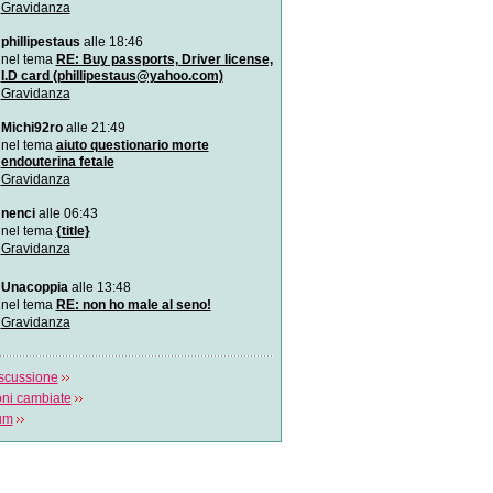
Gravidanza
Si può fare l`amore in gr
Il sesso in gravidanza: co
phillipestaus
alle 18:46
quando? Lo spiega Ales
nel tema
RE: Buy passports, Driver license,
I.D card (phillipestaus@yahoo.com)
Gravidanza
Il rivolgimento manuale de
Il rivolgimento per manovre
Michi92ro
alle 21:49
podalico ha u
nel tema
aiuto questionario morte
endouterina fetale
Come avviene un parto c
Gravidanza
Il video spiega cosa succe
parto cesareo e in q
nenci
alle 06:43
nel tema
{title}
Reportage dal pancione
Gravidanza
Le fasi di sviluppo della vit
concepimento alla nascita
Unacoppia
alle 13:48
nel tema
RE: non ho male al seno!
Gravidanza
scussione
oni cambiate
rum