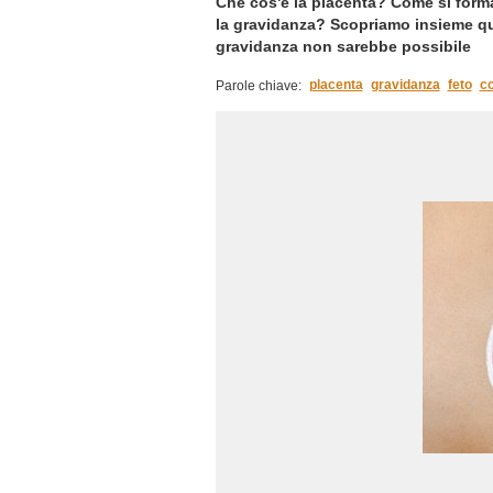
Che cos'è la placenta? Come si form
la gravidanza? Scopriamo insieme que
gravidanza non sarebbe possibile
placenta
gravidanza
feto
co
Parole chiave: