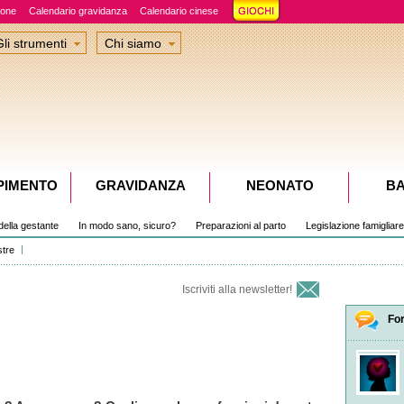
ione
Calendario gravidanza
Calendario cinese
Gli strumenti
Chi siamo
PIMENTO
GRAVIDANZA
NEONATO
B
della gestante
In modo sano, sicuro?
Preparazioni al parto
Legislazione famigliare
stre
Iscriviti alla newsletter!
Fo