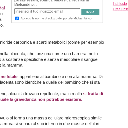
Inchieste
dal
Crea un'i
to
a
o,
il
 anidride carbonica e scarti metabolici (come per esempio
nella placenta, che funziona come una barriera molto
lo a sostanze specifiche e senza mescolare il sangue
della mamma.
ne fetale
, appartiene al bambino e non alla mamma. Di
 placenta sono identiche a quelle del bambino che si sta
e, alcuni la trovano repellente, ma in realtà
si tratta di
uale la gravidanza non potrebbe esistere.
’ovulo si forma una massa cellulare microscopica simile
 mora si separa al suo interno in due masse cellulari