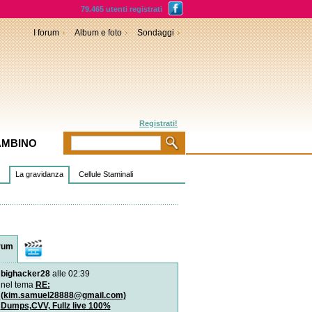
79.465 utenti registrati
I forum
Album e foto
Sondaggi
Registrati!
AMBINO
La gravidanza
Cellule Staminali
rum
Video
bighacker28
alle 02:39
Diagnosi prenatale: l`amn
genomica
nel tema
RE:
È una nuova tecnica di s
(kim.samuel28888@gmail.com)
rapido del Dna applica
Dumps,CVV, Fullz live 100%