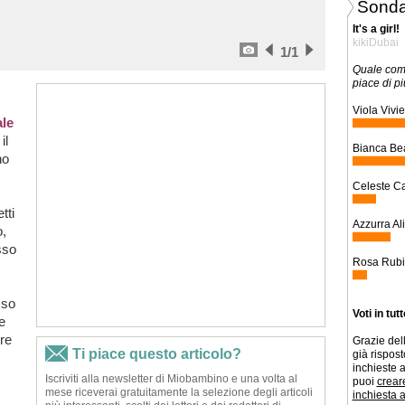
Sonda
It's a girl!
kikiDubai
1
/1
Quale com
piace di pi
Viola Vivi
le
il
Bianca Bea
no
Celeste Car
tti
Azzurra Ali
o,
sso
Rosa Rubi
sso
Voti in tut
e
re
Grazie dell
già risposto
inchieste a
puoi
crear
inchiesta 