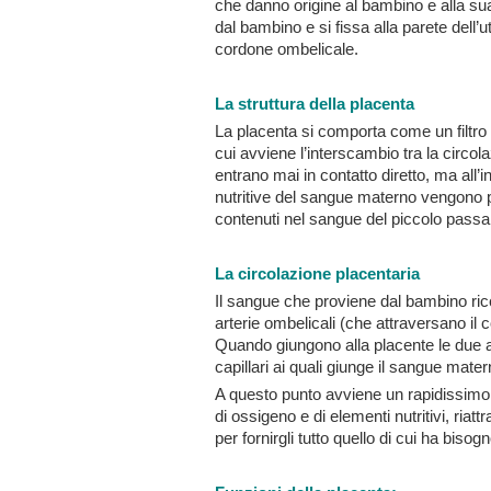
che danno origine al bambino e alla sua
dal bambino e si fissa alla parete dell
cordone ombelicale.
La struttura della placenta
La placenta si comporta come un filtro 
cui avviene l’interscambio tra la circol
entrano mai in contatto diretto, ma all
nutritive del sangue materno vengono pa
contenuti nel sangue del piccolo pas
La circolazione placentaria
Il sangue che proviene dal bambino ricc
arterie ombelicali (che attraversano il c
Quando giungono alla placente le due art
capillari ai quali giunge il sangue mater
A questo punto avviene un rapidissimo i
di ossigeno e di elementi nutritivi, riat
per fornirgli tutto quello di cui ha biso