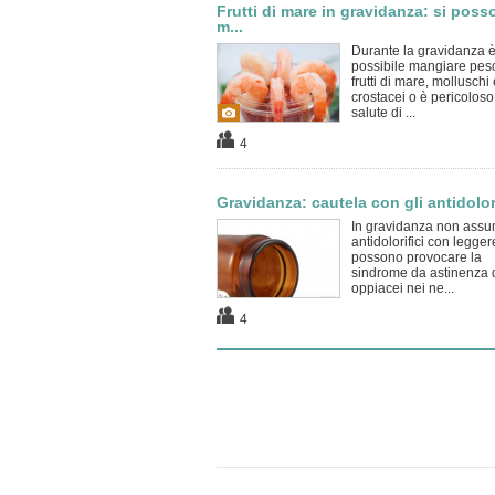
Frutti di mare in gravidanza: si pos
m...
Durante la gravidanza 
possibile mangiare pes
frutti di mare, molluschi 
crostacei o è pericoloso
salute di ...
4
Gravidanza: cautela con gli antidolori
In gravidanza non assu
antidolorifici con legger
possono provocare la
sindrome da astinenza 
oppiacei nei ne...
4