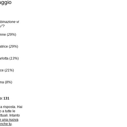
ggio
binazione vi
u"?
enne (
29%
)
trice (
29%
)
lotta (
13%
)
ce (
21%
)
na (
8%
)
to: 131
a risposta. Hai
 a tutte le
ttuali. Intanto
e una nuova
anche tu
.