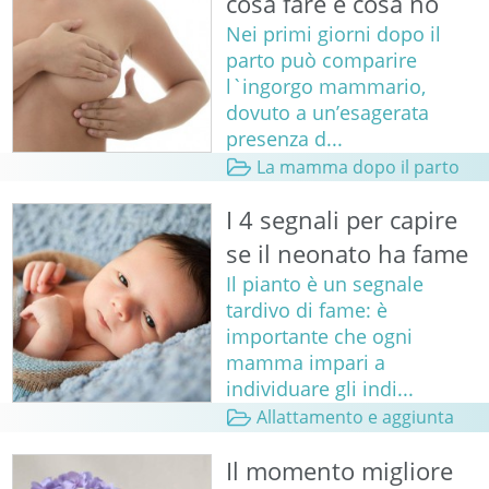
cosa fare e cosa no
Nei primi giorni dopo il
parto può comparire
l`ingorgo mammario,
dovuto a un’esagerata
presenza d...
La mamma dopo il parto
I 4 segnali per capire
se il neonato ha fame
Il pianto è un segnale
tardivo di fame: è
importante che ogni
mamma impari a
individuare gli indi...
Allattamento e aggiunta
Il momento migliore