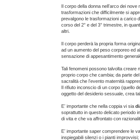
Il corpo della donna nell'arco dei nove
trasformazioni che difficilmente si appr
prevalgono le trasformazioni a carico d
corso del 2° e del 3° trimestre, in quant
altri.
Il corpo perderà la propria forma origin
ad un aumento del peso corporeo ed all
sensazione di appesantimento general
Tali fenomeni possono talvolta creare ne
proprio corpo che cambia; da parte del c
sacralità che l'evento maternità rappre
Il rifiuto inconscio di un corpo (quell
oggetto del desiderio sessuale, crea talv
E' importante che nella coppia vi sia
di
soprattutto in questo delicato periodo in
di vita e che va affrontato con razionali
E' importante saper comprendere le var
inspiegabili silenzi o i pianti improvvis