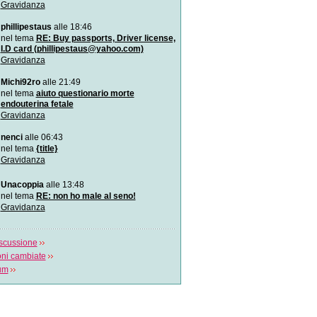
Gravidanza
Si può fare l`amore in gr
Il sesso in gravidanza: co
phillipestaus
alle 18:46
quando? Lo spiega Ales
nel tema
RE: Buy passports, Driver license,
I.D card (phillipestaus@yahoo.com)
Gravidanza
Il rivolgimento manuale de
Il rivolgimento per manovre
Michi92ro
alle 21:49
podalico ha u
nel tema
aiuto questionario morte
endouterina fetale
Come avviene un parto c
Gravidanza
Il video spiega cosa succe
parto cesareo e in q
nenci
alle 06:43
nel tema
{title}
Reportage dal pancione
Gravidanza
Le fasi di sviluppo della vit
concepimento alla nascita
Unacoppia
alle 13:48
nel tema
RE: non ho male al seno!
Gravidanza
scussione
oni cambiate
rum