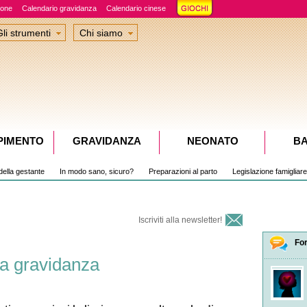
ione
Calendario gravidanza
Calendario cinese
Gli strumenti
Chi siamo
PIMENTO
GRAVIDANZA
NEONATO
B
della gestante
In modo sano, sicuro?
Preparazioni al parto
Legislazione famigliare
Iscriviti alla newsletter!
Fo
lla gravidanza