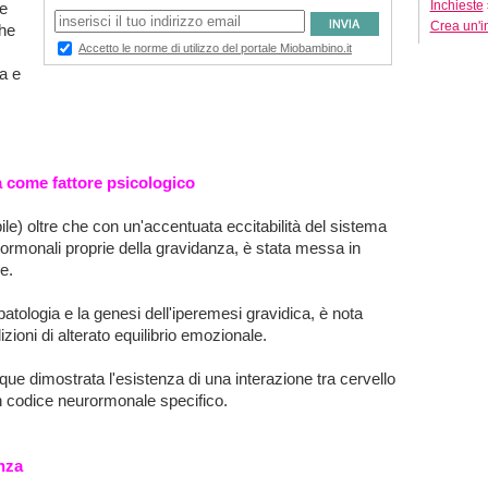
Inchieste
re
Crea un'i
che
a e
a come fattore psicologico
ile) oltre che con un'accentuata eccitabilità del sistema
 ormonali proprie della gravidanza, è stata messa in
e.
atologia e la genesi dell'iperemesi gravidica, è nota
dizioni di alterato equilibrio emozionale.
nque dimostrata l'esistenza di una interazione tra cervello
un codice neurormonale specifico.
nza