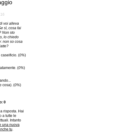
ggio
а16
i voi alleva
 sì, cosa fai
e? Non sto
, lo chiedo
: non so cosa
latte?
 caseificio. (
0%
)
atamente. (
0%
)
ando...
e cosa). (
0%
)
o: 0
a risposta. Hai
 a tutte le
ttuali. Intanto
e una nuova
anche tu
.