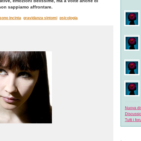
ative, emozioni belissime, ma a volte anche di
 non sappiamo affrontare.
sono incinta
gravidanza sintomi
psicologia
Nuova di
Discussi
Tutti i fo