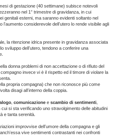
 mesi di gestazione (40 settimane) subisce notevoli
ezzeranno nel 1° trimestre di gravidanza, in cui
ei genitali esterni, ma
saranno evidenti soltanto nel
o l'aumento considerevole dell'utero lo rende visibile agli
ale, la ritenzione idrica presente in gravidanza associata
o sviluppo dell'utero, tendono a conferire una
e.
lla donna problemi di non accettazione o di rifiuto del
ompagno invece vi è il rispetto ed il timore di violare la
senta.
o della propria compagna) che non riconosce più come
olta disagi all'interno della coppia.
alogo
,
comunicazione
e
scambio di sentimenti
,
 cui si sta verificando uno stravolgimento delle abitudini
tà e tanta serenità.
iazioni improvvise dell'umore della compagna e gli
i; anch'essa vive sentimenti contrastanti nei confronti