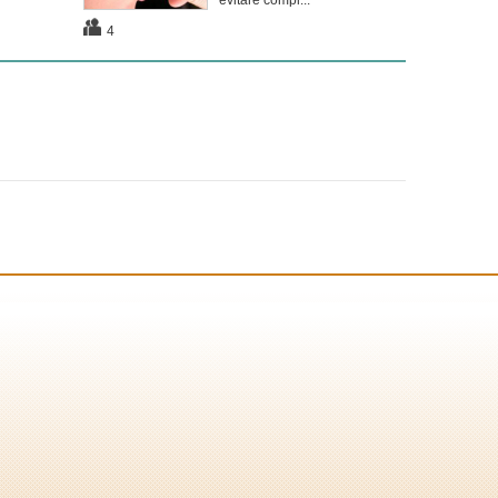
evitare compl...
4