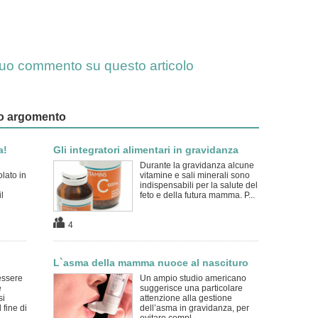
l tuo commento su questo articolo
esso argomento
a!
Gli integratori alimentari in gravidanza
Durante la gravidanza alcune
lato in
vitamine e sali minerali sono
indispensabili per la salute del
l
feto e della futura mamma. P...
4
L`asma della mamma nuoce al nascituro
essere
Un ampio studio americano
e
suggerisce una particolare
si
attenzione alla gestione
 fine di
dell’asma in gravidanza, per