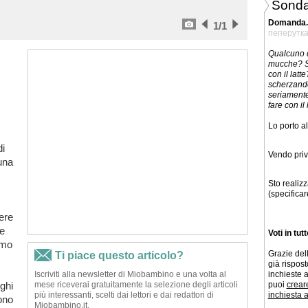
Sonda
Domanda.
1
/1
пеперутк
Qualcuno d
mucche? Se
con il latt
scherzando
seriamente
fare con il 
Lo porto al
di
Vendo priv
una
Sto realizz
(specificar
ere
 e
Voti in tutt
imo
Grazie dell
già risposto
inchieste a
ighi
puoi
crear
inchiesta 
ono