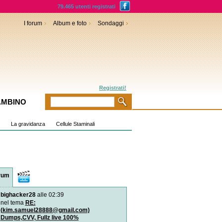
79.465 utenti registrati
I forum
Album e foto
Sondaggi
Registrati!
AMBINO
La gravidanza
Cellule Staminali
rum
Video
bighacker28
alle 02:39
Diagnosi prenatale: l`amn
genomica
nel tema
RE:
È una nuova tecnica di s
(kim.samuel28888@gmail.com)
rapido del Dna applica
Dumps,CVV, Fullz live 100%