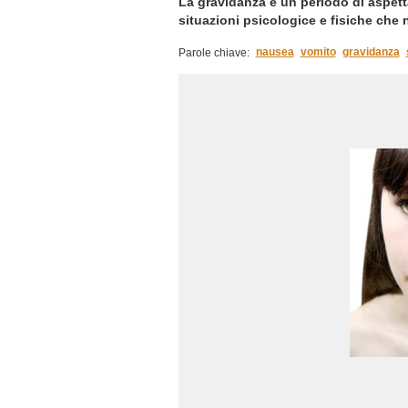
La gravidanza è un periodo di aspett
situazioni psicologice e fisiche che
nausea
vomito
gravidanza
Parole chiave: