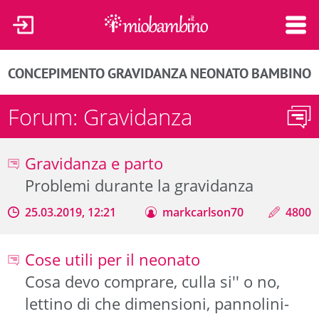
CONCEPIMENTO
GRAVIDANZA
NEONATO
BAMBINO
Forum: Gravidanza
Gravidanza e parto
Problemi durante la gravidanza
25.03.2019, 12:21
markcarlson70
4800
Cose utili per il neonato
Cosa devo comprare, culla si'' o no,
lettino di che dimensioni, pannolini-