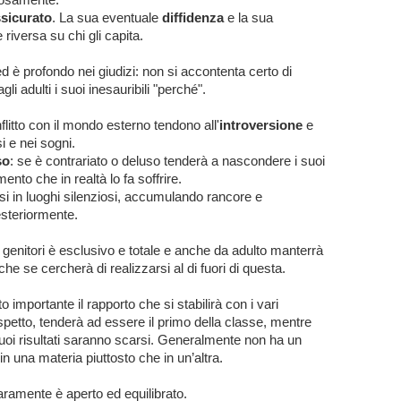
sicurato
. La sua eventuale
diffidenza
e la sua
riversa su chi gli capita.
d è profondo nei giudizi: non si accontenta certo di
li adulti i suoi inesauribili "perché".
flitto con il mondo esterno tendono
all'
introversione
e
si e nei sogni.
so
: se è contrariato o deluso tenderà a nascondere i suoi
nto che in realtà lo fa soffrire.
i in luoghi silenziosi, accumulando rancore e
esteriormente.
 genitori è esclusivo e totale e anche da adulto manterrà
e se cercherà di realizzarsi al di fuori di questa.
o importante il rapporto che si stabilirà con i vari
ispetto, tenderà ad essere il primo della classe, mentre
uoi risultati saranno scarsi. Generalmente non ha un
n una materia piuttosto che in un’altra.
 raramente è aperto ed equilibrato.