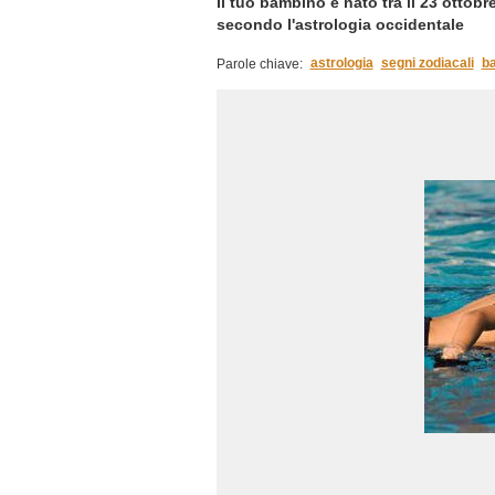
Il tuo bambino è nato tra il 23 ottobr
secondo l'astrologia occidentale
astrologia
segni zodiacali
b
Parole chiave: