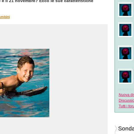
e e il 21 novembre? Ecco le sue caratteristiche
bim
nel
Bam
ambini
Ja
nel
bam
Bam
Ja
nel
bam
Bam
muf
nel
Bam
Nuova discu
Discussioni 
Tutti i forum
Sonda