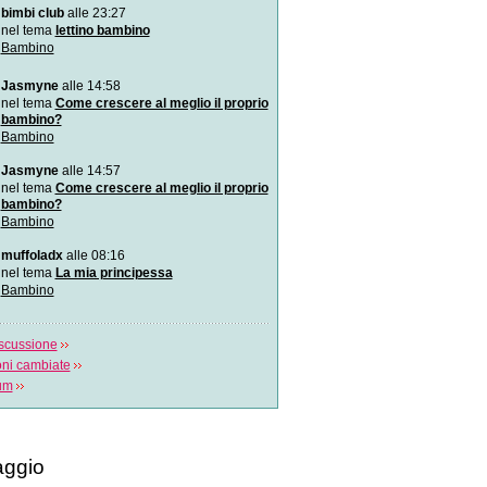
bi club
alle 23:27
Incidenti: proteggi e soccorri i
bambino!
 tema
lettino bambino
Un video fondamentale per im
bino
proteggere i bambini da
smyne
alle 14:58
5 buoni consigli per parlare ai
 tema
Come crescere al meglio il proprio
Questo video spiega come inter
bino?
bambino e quali s
bino
La bimba amica dei gorilla
smyne
alle 14:57
Un video girato vent`anni fa e 
 tema
Come crescere al meglio il proprio
su Youtube fa
bino?
bino
SOS morbillo
foladx
alle 08:16
Come è necessario comportarsi
 tema
La mia principessa
morbillo? Si tratta
bino
ssione
cambiate
ggio