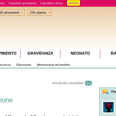
ione
Calendario gravidanza
Calendario cinese
Gli strumenti
Chi siamo
PIMENTO
GRAVIDANZA
NEONATO
B
sicurezza
Educazione
Alimentazione del bambino
Iscriviti alla newsletter!
Fo
pione
asi
nel
Bam