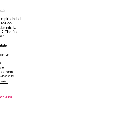
а16
o più cisti di
mensioni
 durante la
a? Che fine
to?
tate
amente
.
i è
 da sola.
evo cisti.
nchiesta