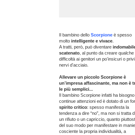
Il bambino dello
Scorpione
è spesso
molto
intelligente e vivace
.
A tratti, però, può diventare
indomabile
scatenato
, al punto da creare qualche
difficoltà ai genitori un po'insicuri o privi
nervi d'acciaio.
Allevare un piccolo Scorpione è
un’impresa affascinante, ma non è t
le più semplici...
Il bambino Scorpione infatti ha bisogno 
continue attenzioni ed è dotato di un fo
spirito critico
: spesso manifesta la
tendenza a dire “no”, ma non si tratta d
un rifiuto o un capriccio, quanto piuttos
del suo modo per manifestare in manie
cosciente la propria individualità, a