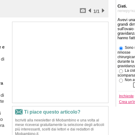
Cisti.
пеперутк
1
/1
Avevi una 
grandi di
sull'ovaio
gravidanz
hanno fat
 e
Sono s
rimosse
chirurgic
 di
durante la
gravidanza
La cist
scomparsa
Non av
ra
di
Inchieste
rte
Crea un'i
i
to
ra