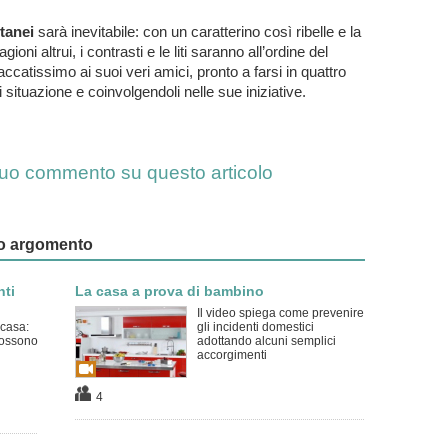
tanei
sarà inevitabile: con un caratterino così ribelle e la
oni altrui, i contrasti e le liti saranno all’ordine del
catissimo ai suoi veri amici, pronto a farsi in quattro
i situazione e coinvolgendoli nelle sue iniziative.
l tuo commento su questo articolo
esso argomento
nti
La casa a prova di bambino
Il video spiega come prevenire
 casa:
gli incidenti domestici
ossono
adottando alcuni semplici
accorgimenti
4