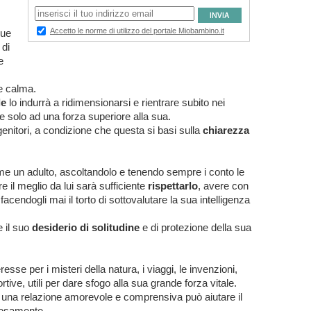
sue
 di
e
e calma.
le
lo indurrà a ridimensionarsi e rientrare subito nei
e solo ad una forza superiore alla sua.
 genitori, a condizione che questa si basi sulla
chiarezza
me un adulto, ascoltandolo e tenendo sempre i conto le
e il meglio da lui sarà sufficiente
rispettarlo
, avere con
 facendogli mai il torto di sottovalutare la sua intelligenza
 il suo
desiderio di solitudine
e di protezione della sua
esse per i misteri della natura, i viaggi, le invenzioni,
tive, utili per dare sfogo alla sua grande forza vitale.
to una relazione amorevole e comprensiva può aiutare il
iosamente.