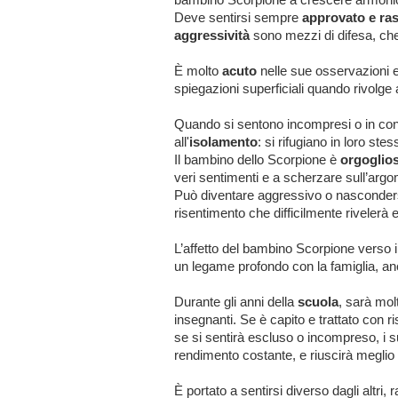
Deve sentirsi sempre
approvato e ras
aggressività
sono mezzi di difesa, che 
È molto
acuto
nelle sue osservazioni e
spiegazioni superficiali quando rivolge ag
Quando si sentono incompresi o in con
all'
isolamento
: si rifugiano in loro stes
Il bambino dello Scorpione è
orgoglio
veri sentimenti e a scherzare sull’argome
Può diventare aggressivo o nasconders
risentimento che difficilmente rivelerà 
L’affetto del bambino Scorpione verso i
un legame profondo con la famiglia, anch
Durante gli anni della
scuola
, sarà molt
insegnanti. Se è capito e trattato con r
se si sentirà escluso o incompreso, i s
rendimento costante, e riuscirà meglio i
È portato a sentirsi diverso dagli altri,