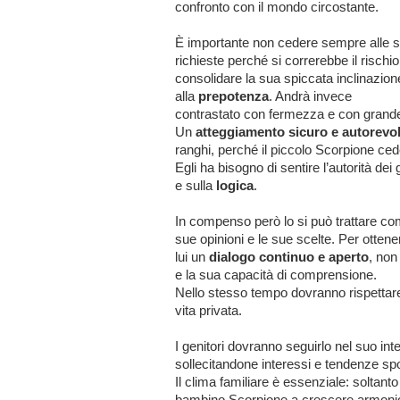
confronto con il mondo circostante.
È importante non cedere sempre alle 
richieste perché si correrebbe il rischio
consolidare la sua spiccata inclinazion
alla
prepotenza
. Andrà invece
contrastato con fermezza e con grand
Un
atteggiamento sicuro e autorevo
ranghi, perché il piccolo Scorpione ced
Egli ha bisogno di sentire l’autorità dei
e sulla
logica
.
In compenso però lo si può trattare co
sue opinioni e le sue scelte. Per ottener
lui un
dialogo continuo e aperto
, non
e la sua capacità di comprensione.
Nello stesso tempo dovranno rispettare
vita privata.
I genitori dovranno seguirlo nel suo inter
sollecitandone interessi e tendenze spor
Il clima familiare è essenziale: soltan
bambino Scorpione a crescere armon