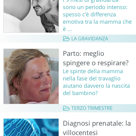
sono un periodo intenso:
spesso c’è differenza
emotiva tra la mamma che
è ...
LA GRAVIDANZA
Parto: meglio
spingere o respirare?
Le spinte della mamma
nella fase del travaglio
aiutano davvero la nascita
del bambino?
TERZO TRIMESTRE
Diagnosi prenatale: la
villocentesi